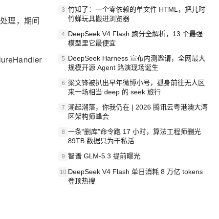
竹知了：一个零依赖的单文件 HTML，把儿时
3
由处理，期间
竹蝉玩具搬进浏览器
DeepSeek V4 Flash 跑分全解析，13 个最强
4
模型里它最便宜
reHandler
DeepSeek Harness 宣布内测邀请，全网最大
5
规模开源 Agent 路演现场诞生
梁文锋被扒出早年微博小号，孤身前往无人区
6
来一场相当 deep 的 seek 旅行
潮起潮落，你我仍在 | 2026 腾讯云粤港澳大湾
7
区架构师峰会
一条“删库”命令跑 17 小时，算法工程师删光
8
89TB 数据只为干私活
智谱 GLM-5.3 提前曝光
9
DeepSeek V4 Flash 单日消耗 8 万亿 tokens
10
登顶热搜