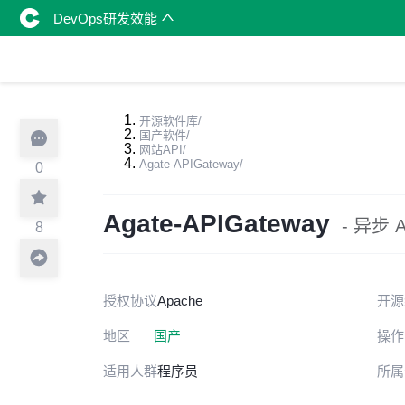
DevOps研发效能
开源软件库
/
国产软件
/
网站API
/
Agate-APIGateway
/
0
Agate-APIGateway
- 异步 
8
授权协议
Apache
开源
地区
国产
操作
适用人群
程序员
所属