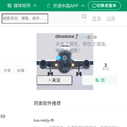
媒体矩阵
开源中国APP
切换老版本
登录
注册
dinstone
天命之谓性，率性之谓道，
修道之谓教！
0
419
4
3
文章
经验值
粉丝
关注
分享
纠错
+ 关注
私 信
同类软件推荐
:59
lua-resty-ffi