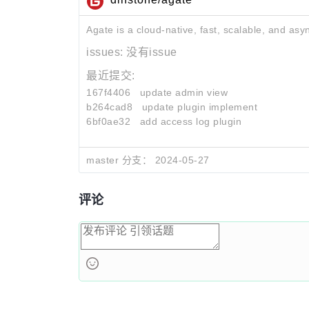
Agate is a cloud-native, fast, scalable, and as
issues:
没有issue
最近提交:
167f4406
update admin view
b264cad8
update plugin implement
6bf0ae32
add access log plugin
master 分支：
2024-05-27
评论