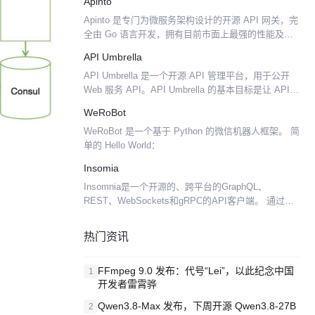
Apinto
...
Apinto 是专门为微服务架构设计的开源 API 网关，完
全由 Go 语言开发，拥有目前市面上最强的性能及稳
定性表现，并且可以自由扩展几乎所有功能模块。 提
API Umbrella
供丰富的流量管理、数据处理、协议转换等功能...
API Umbrella 是一个开源 API 管理平台，用于公开
Web 服务 API。API Umbrella 的基本目标是让 API
创建者和 API 消费者的使用更轻松。 让 API 创建者
WeRoBot
的生...
WeRoBot 是一个基于 Python 的微信机器人框架。 简
单的 Hello World：
Insomia
Insomnia是一个开源的、跨平台的GraphQL、
REST、WebSockets和gRPC的API客户端。 通过规
格驱动的设计优先的API开发来加速你的团队。更早
地发现问题，集中标准，并采用能与你...
热门资讯
FFmpeg 9.0 发布：代号“Lei”，以此纪念中国
1
开发者雷霄骅
Qwen3.8-Max 发布，下周开源 Qwen3.8-27B
2