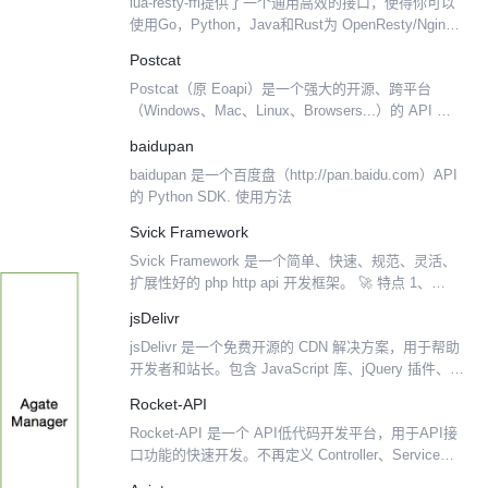
lua-resty-ffi提供了一个通用高效的接口，使得你可以
使用Go，Python，Java和Rust为 OpenResty/Nginx
直接开发你想要的功能。 众所周知，OpenResty使用
Postcat
的l...
Postcat（原 Eoapi）是一个强大的开源、跨平台
（Windows、Mac、Linux、Browsers...）的 API 开发
测试工具，支持 REST、Websocket 等协议（即将支
baidupan
持 G...
baidupan 是一个百度盘（http://pan.baidu.com）API
的 Python SDK. 使用方法
Svick Framework
Svick Framework 是一个简单、快速、规范、灵活、
扩展性好的 php http api 开发框架。 🚀 特点 1、
PHP7.2+ 2、PSR-4标准自动加载 3、轻量级，扩展
jsDelivr
灵活，快速上...
jsDelivr 是一个免费开源的 CDN 解决方案，用于帮助
开发者和站长。包含 JavaScript 库、jQuery 插件、
CSS 框架、字体等等 Web 上常用的静态资源。
Rocket-API
Rocket-API 是一个 API低代码开发平台，用于API接
口功能的快速开发。不再定义 Controller、Service、
Dao、Mybatis、xml、Entity、VO 等对象和方法。以