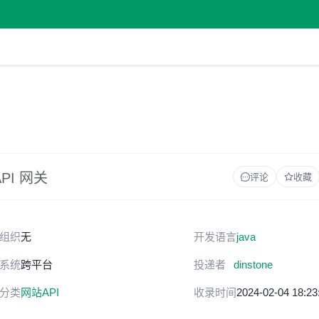
API 网关
评论
收藏
组织
无
开发语言
java
系统
跨平台
投递者
dinstone
分类
网站API
收录时间
2024-02-04 18:23