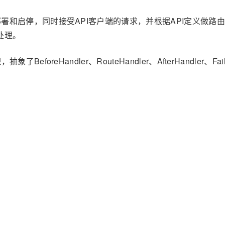
的部署和启停，同时接受API客户端的请求，并根据API定义做路
处理。
foreHandler、RouteHandler、AfterHandler、Failu