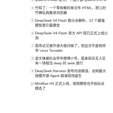
3
竹知了：一个零依赖的单文件 HTML，把儿时
4
竹蝉玩具搬进浏览器
DeepSeek V4 Flash 跑分全解析，13 个最强
5
模型里它最便宜
DeepSeek-V4-Flash 官方 API 现已正式上线公
6
测
英伟达又被开源大佬问候了，但这次不是祖师
7
爷 Linus Torvalds
梁文锋被扒出早年微博小号，孤身前往无人区
8
来一场相当 deep 的 seek 旅行
DeepSeek Harness 宣布内测邀请，全网最大
9
规模开源 Agent 路演现场诞生
MiniMax H3 正式上线，视频模型也开始玩全
10
模态了