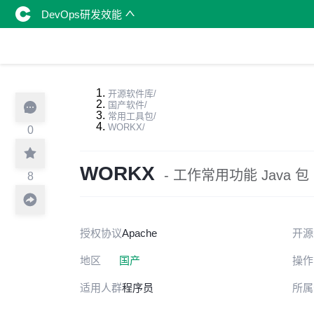
DevOps研发效能
开源软件库
/
国产软件
/
常用工具包
/
WORKX
/
0
WORKX
- 工作常用功能 Java 包
8
授权协议
Apache
开源
地区
国产
操作
适用人群
程序员
所属