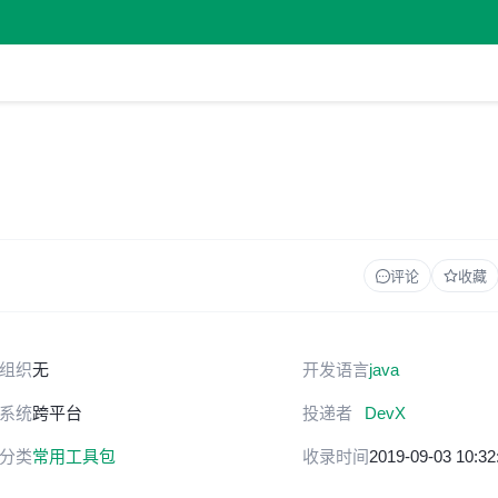
评论
收藏
组织
无
开发语言
java
系统
跨平台
投递者
DevX
分类
常用工具包
收录时间
2019-09-03 10:32