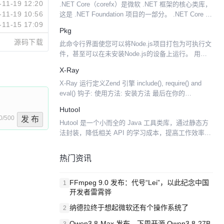
-11-19 12:20
.NET Core（corefx）是微软 .NET 框架的核心类库，
-11-19 10:56
这是 .NET Foundation 项目的一部分。 .NET Core 包
-11-15 17:09
括以下组件： Immutable Collections...
Pkg
源码下载
此命令行界面使您可以将Node.js项目打包为可执行文
件，甚至可以在未安装Node.js的设备上运行。 用例
在没有来源的情况下制作商业版的应用程序 在没有来
X-Ray
源的情况下制作应用的演示/评估/试用版 立...
X-Ray 运行定义Zend 引擎 include(), require() and
eval() 钩子: 使用方法: 安装方法 最后在你的
/etc/php.ini 中增加 extension=xr...
Hutool
0/500
发 布
Hutool 是一个小而全的 Java 工具类库，通过静态方
法封装，降低相关 API 的学习成本，提高工作效率，
使 Java 拥有函数式语言般的优雅，让 Java语 言也可
以“甜甜的”。Hutool ...
热门资讯
FFmpeg 9.0 发布：代号“Lei”，以此纪念中国
1
开发者雷霄骅
纳德拉终于想起微软还有个操作系统了
2
Qwen3.8-Max 发布，下周开源 Qwen3.8-27B