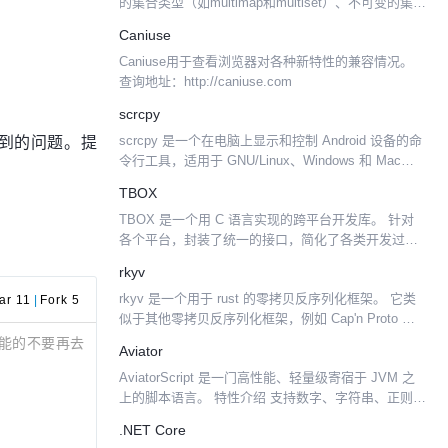
的集合类型（如multimap和multiset）、不可变的集
合、图库，以及并发、I/O、散列、缓存、基元、字符
Caniuse
串等实用工具！它被广泛用于...
Caniuse用于查看浏览器对各种新特性的兼容情况。
查询地址：http://caniuse.com
scrcpy
到的问题。提
scrcpy 是一个在电脑上显示和控制 Android 设备的命
令行工具，适用于 GNU/Linux、Windows 和 Mac
OS，且无需 root 。 scrcpy 没有可视化界面。但需要
TBOX
用 U...
TBOX 是一个用 C 语言实现的跨平台开发库。 针对
各个平台，封装了统一的接口，简化了各类开发过程
中常用操作，使你在开发过程中，更加关注实际应用
rkyv
的开发，而不是把时间浪费在琐碎的接口兼容性上
rkyv 是一个用于 rust 的零拷贝反序列化框架。 它类
面，并且充...
ar 11
|
Fork 5
似于其他零拷贝反序列化框架，例如 Cap'n Proto 和
FlatBuffers。然而，前者具有外部模式和严格限制的
能的不要再去
Aviator
数据类型，而 rky...
AviatorScript 是一门高性能、轻量级寄宿于 JVM 之
上的脚本语言。 特性介绍 支持数字、字符串、正则表
达式、布尔值、正则表达式等基本类型，完整支持所
.NET Core
有 Java 运算符及优先级等。 函数...