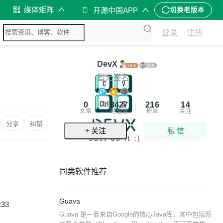
媒体矩阵
开源中国APP
切换老版本
登录
注册
DevX
暂无签名
0
3427
216
14
文章
经验值
粉丝
关注
分享
纠错
+ 关注
私 信
同类软件推荐
Guava
:33
Guava 是一套来自Google的核心Java库，其中包括新