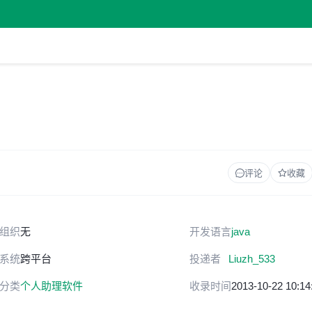
评论
收藏
组织
无
开发语言
java
系统
跨平台
投递者
Liuzh_533
分类
个人助理软件
收录时间
2013-10-22 10:14