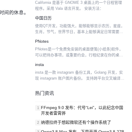
California 是基于 GNOME 3 桌面上的一个日程管理
程序。采用 Vala 语言开发。 安装方法：
时间的休息。
中国日历
使用QT开发，功能强大，能够能够显示农历，星座，
生肖，节气，世界节日，基本上能够满足日常需要
了。这种日历我找了很久，终于被我找到了。这款软
PNotes
件是国人开发的，按GPL协议发布。开发者信息在代
PNotes是一个免费免安装的桌面便笺(小纸条)软件，
码中。 我修改...
可以把待办事项，或重要约会，行程纪录在你的桌面
上，程序很小，占用资源也不大。外观可以更换，大
insta
小颜色都可以改变，而且若是嫌整个桌面都是便笺很
insta 是一款 instagram 备份工具，Golang 开发，实
碍眼，还...
现 instagram 账户图片备份。 支持跨平台交叉编译，
支持 socks5 代理和 http 代理。 1.编译使用 2.直接...
热门资讯
FFmpeg 9.0 发布：代号“Lei”，以此纪念中国
1
开发者雷霄骅
纳德拉终于想起微软还有个操作系统了
2
Qwen3.8-Max 发布，下周开源 Qwen3.8-27B