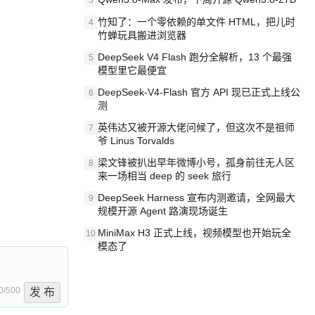
3
竹知了：一个零依赖的单文件 HTML，把儿时
4
竹蝉玩具搬进浏览器
DeepSeek V4 Flash 跑分全解析，13 个最强
5
模型里它最便宜
DeepSeek-V4-Flash 官方 API 现已正式上线公
6
测
英伟达又被开源大佬问候了，但这次不是祖师
7
爷 Linus Torvalds
梁文锋被扒出早年微博小号，孤身前往无人区
8
来一场相当 deep 的 seek 旅行
DeepSeek Harness 宣布内测邀请，全网最大
9
规模开源 Agent 路演现场诞生
MiniMax H3 正式上线，视频模型也开始玩全
10
模态了
0/500
发 布