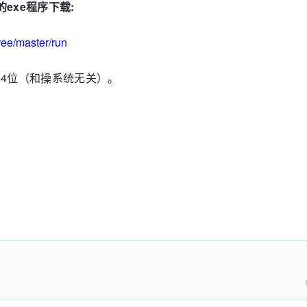
的exe程序下载:
ree/master/run
)和64位（和操系统无关）。