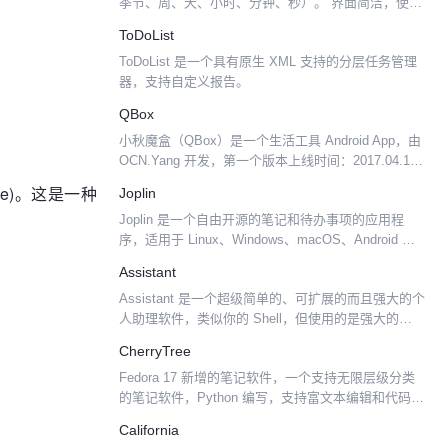
季节、周、天、小时、分钟、秒）。 界面简洁，使用
方便快捷。
ToDoList
ToDoList 是一个具有原生 XML 支持的分层任务管理
器，支持自定义报告。
QBox
小秋魔盒（QBox）是一个生活工具 Android App，由
OCN.Yang 开发，第一个版本上线时间：2017.04.11
一款简约纯净有爱的生活工具类 App。 整体结构： 应
e)。这是一种
Joplin
用相关（小秋魔盒...
Joplin 是一个自由开源的笔记和待办事项的应用程
序，适用于 Linux、Windows、macOS、Android 和
iOS 平台。 它的主要功能包括端到端加密、支持
Assistant
Markdown 以及通过...
Assistant 是一个超级简单的、可扩展的而且强大的个
人助理软件，类似你的 Shell，但使用的是强大的
HTML。就好像是你桌面上的 Siri 应用一般。 工作原
CherryTree
理图：
Fedora 17 新增的笔记软件，一个支持无限层级分类
的笔记软件，Python 编写，支持富文本编辑和代码高
亮，支持 Linux 和 Windows 平台。 数据采用sqlite或
California
XML存储，支持密...