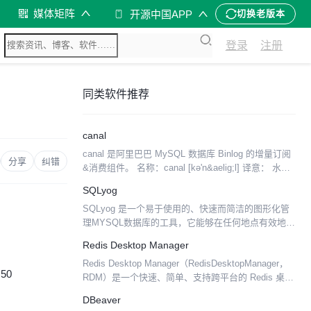
媒体矩阵
开源中国APP
切换老版本
登录
注册
同类软件推荐
canal
canal 是阿里巴巴 MySQL 数据库 Binlog 的增量订阅
分享
纠错
&消费组件。 名称：canal [kə'n&aelig;l] 译意： 水道/
管道/沟渠 语言： 纯java开发 定位： 基于数据库增...
SQLyog
SQLyog 是一个易于使用的、快速而简洁的图形化管
理MYSQL数据库的工具，它能够在任何地点有效地管
理你的数据库。 功能： 1、快速备份和恢复数据；
Redis Desktop Manager
2、以GRID / TEXT 格式显示结果； 3...
Redis Desktop Manager（RedisDesktopManager，
:50
RDM）是一个快速、简单、支持跨平台的 Redis 桌面
管理工具，基于 Qt 5 开发，支持通过 SSH Tunne...
DBeaver