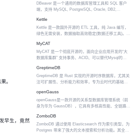
DBeaver 是一个通用的数据库管理工具和 SQL 客户
端，支持 MySQL, PostgreSQL, Oracle, DB2,
MSSQL, Sybase, Mimer, HSQLDB, Derb...
Kettle
Kettle 是一款国外开源的 ETL 工具，纯 Java 编写，
绿色无需安装，数据抽取高效稳定(数据迁移工具)。
Kettle 中有两种脚本文件，transformation 和 job，
MyCAT
transf...
MyCAT 是一个彻底开源的，面向企业应用开发的“大
数据库集群” 支持事务、ACID、可以替代Mysql的加
强版数据库 ? 一个可以视为“Mysql”集群的企业级数据
GreptimeDB
库，用来替代昂贵的Oracle集群...
GreptimeDB 是 Rust 实现的开源时序数据库，尤其关
结果。
注可扩展性、分析能力和效率，专为云时代的基础设
施而设计。 功能 可扩展到高可用的分布式集群的单机
openGauss
版 binary，为集群用户提供透明的体...
openGauss是一款开源的关系型数据库管理系统（前
身为华为 GaussDB），它具有多核高性能、全链路安
全性、智能运维等企业级特性。 openGauss内核早期
ZomboDB
源自开源数据库PostgreSQL，...
发早生，竟然
ZomboDB 通过使用 Elasticsearch 作为索引类型，为
Postgres 带来了强大的文本搜索和分析功能。其全面
的查询语言和 SQL 函数支持以新颖和创造性的方式来