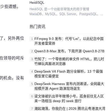
HeidiSQL
查询您的关系数据。 ...
，少些遗憾。
HeidiSQL 是一个功能非常强大的用于管理
MariaDB、MySQL、SQL Server、PostgreSQL、
SQLite、Interbase 和 Firebird 的轻量级客户端，用
De...
热门资讯
了，另外两位
FFmpeg 9.0 发布：代号“Lei”，以此纪念中国
1
开发者雷霄骅
Qwen3.8-Max 发布，下周开源 Qwen3.8-27B
2
在领导的呵斥
竹知了：一个零依赖的单文件 HTML，把儿时
3
竹蝉玩具搬进浏览器
DeepSeek V4 Flash 跑分全解析，13 个最强
4
模型里它最便宜
的机会。没有
DeepSeek Harness 宣布内测邀请，全网最大
5
规模开源 Agent 路演现场诞生
梁文锋被扒出早年微博小号，孤身前往无人区
6
来一场相当 deep 的 seek 旅行
潮起潮落，你我仍在 | 2026 腾讯云粤港澳大湾
7