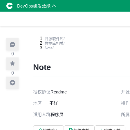
DevOps研发效能
开源软件库
/
数据库相关
/
Note
/
0
Note
0
授权协议
Readme
开源
地区
不详
操作
适用人群
程序员
所属