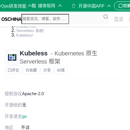
媒体矩阵
vOps研发效能
开源中国APP
切
登录
开源软件库
/
Serverless 系统
/
Kubeless
/
Kubeless
- Kubernetes 原生
Serverless 框架
评论
收藏
分享
纠错
授权协议
Apache-2.0
开源组织
无
开发语言
go
地区
不详