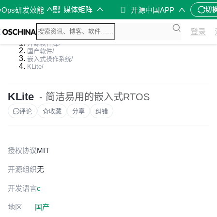
媒体矩阵
vOps研发效能
开源中国APP
切
登录
开源软件库
/
国产软件
/
嵌入式操作系统
/
KLite
/
KLite
- 简洁易用的嵌入式RTOS
评论
收藏
分享
纠错
授权协议
MIT
开源组织
无
开发语言
c
地区
国产