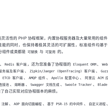
灵活性的 PHP 协程框架，内置协程服务器及大量常用的组
性能的同时，也保持着极其灵活的可扩展性，标准组件均基
分组件或类都是
与
的。
可替换
可复用
、
，还为您准备了协程版的
、
Redis 客户端
Eloquent ORM
We
、
、
C 服务端及客户端
Zipkin/Jaeger (OpenTracing) 客户端
Guz
、
、
、
、
ETCD 客户端
AMQP 组件
Apollo 配置中心
阿里云 ACM
、
、
、
、
连接池
熔断器
Swagger 文档生成
Swoole Tracker
Blad
了自己实现对应协程版本的麻烦。
、
、
、
、
注解
AOP 面向切面编程
基于 PSR-15 的中间件
自定义进程