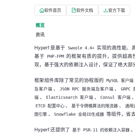
软件首页
软件文档
官方下载
概览
资讯
Hyperf 是基于
实现的高性能、高
Swoole 4.4+
基于
的框架有质的提升，提供超高
PHP-FPM
现，基于强大的依赖注入设计，保证了绝大部
框架组件库除了常见的协程版的
MySQL 客户端
、
、
及客户端
JSON RPC 服务端及客户端
GRP
、
、
端
Elasticsearch 客户端
Consul 客户端
、
、
ETCD 配置中心
基于令牌桶算法的限流器
通用
、
等组件，省去
图引擎
Snowflake 全局ID生成器
Hyperf 还提供了
基于 PSR-11 的依赖注入容器