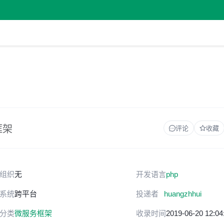
框架
评论
收藏
组织
无
开发语言
php
系统
跨平台
投递者
huangzhhui
分类
微服务框架
收录时间
2019-06-20 12:04