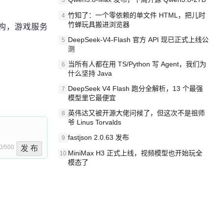
3
竹知了：一个零依赖的单文件 HTML，把儿时
4
架构，游戏服务
竹蝉玩具搬进浏览器
DeepSeek-V4-Flash 官方 API 现已正式上线公
5
测
当所有人都在用 TS/Python 写 Agent，我们为
6
什么坚持 Java
DeepSeek V4 Flash 跑分全解析，13 个最强
7
模型里它最便宜
英伟达又被开源大佬问候了，但这次不是祖师
8
爷 Linus Torvalds
fastjson 2.0.63 发布
9
0/500
发 布
MiniMax H3 正式上线，视频模型也开始玩全
10
模态了