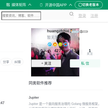
媒体矩阵
开源中国APP
切换老版本
登录
注册
huangzhhui
暂无签名
0
427
81
1
文章
经验值
粉丝
关注
分享
纠错
+ 关注
私 信
同类软件推荐
Jupiter
:47
Jupiter 是一个面向服务治理的 Golang 微服务框架，