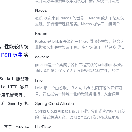
以开发效率和治理效率为核心目标，从统一开发规
范、完善监控埋点、降低开发难度等多个维度帮助
Nacos
Gopher 开发高性能、高可靠性的微服务框架...
概览 欢迎来到 Nacos 的世界！ Nacos 致力于帮助您
发现、配置和管理微服务。Nacos 提供了一组简单易
用的特性集，帮助您实现动态服务发现、服务配置管
Kratos
理、服务及流量管理。 Nacos 帮助您...
Kratos 是 bilibili 开源的一套 Go 微服务框架，包含大
件，性能较传统
量微服务相关框架及工具。 名字来源于:《战神》游戏
以希腊神话为背景，讲述由凡人成为战神的奎托斯
于
PSR 标准
实
go-zero
（Kratos）成为战神并展开弑神...
go-zero是一个集成了各种工程实践的web和rpc框架。
通过弹性设计保障了大并发服务端的稳定性，经受了
充分的实战检验。 go-zero 包含极简的 API 定义和生
bSocket 服务端
Istio
成工具 goctl，可以根据定义...
zle HTTP 客户
Istio 是一个由谷歌、IBM 与 Lyft 共同开发的开源项
、
目，旨在提供一种统一化的微服务连接、安全保障、
 应用配置管理
管理与监控方式。Istio 项目能够为微服务架构提供流
e 和 Smarty 视
Spring Cloud Alibaba
量管理机制，同时亦为其它增值功能（包...
Spring Cloud Alibaba 致力于提供分布式应用服务开发
的一站式解决方案。此项目包含开发分布式应用服务
的必需组件，方便开发者通过 Spring Cloud 编程模型
、
LiteFlow
基于 PSR-14
轻松使用这些组件来开发...