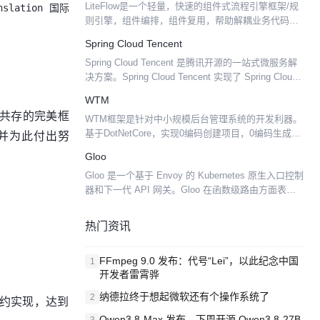
LiteFlow是一个轻量，快速的组件式流程引擎框架/规
nslation 国际
则引擎，组件编排，组件复用，帮助解耦业务代码，
让每一个业务片段都是一个优雅的组件，并支持热加
Spring Cloud Tencent
载规则配置，实现即时修改。 官方网站：https:/...
Spring Cloud Tencent 是腾讯开源的一站式微服务解
决方案。Spring Cloud Tencent 实现了 Spring Cloud
标准微服务 SPI，开发者可以基于 Spring...
WTM
的共存的完美框
WTM框架是针对中小规模后台管理系统的开发利器。
入并为此付出努
基于DotNetCore，实现0编码创建项目，0编码生成管
理模块。框架严格遵循MVVM的开发模式，并深得
Gloo
MVVM的精髓。对于新手，可以快速上手搭建项
Gloo 是一个基于 Envoy 的 Kubernetes 原生入口控制
目；...
器和下一代 API 网关。Gloo 在函数级路由方面表现卓
越，它支持传统应用程序、微服务与 Serverless。
Gloo 设计...
热门资讯
FFmpeg 9.0 发布：代号“Lei”，以此纪念中国
1
开发者雷霄骅
纳德拉终于想起微软还有个操作系统了
2
的契约实现，达到
Qwen3.8-Max 发布，下周开源 Qwen3.8-27B