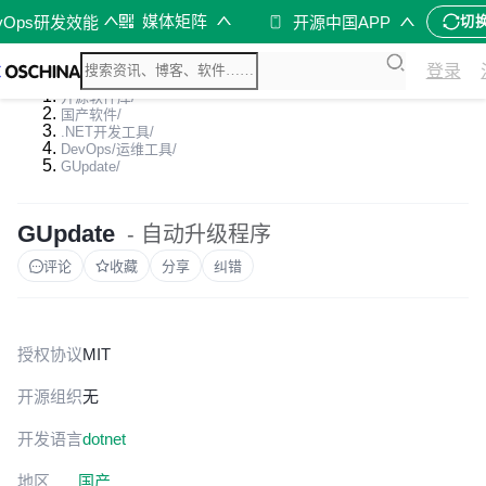
媒体矩阵
vOps研发效能
开源中国APP
切
登录
开源软件库
/
国产软件
/
.NET开发工具
/
DevOps/运维工具
/
GUpdate
/
GUpdate
- 自动升级程序
评论
收藏
分享
纠错
授权协议
MIT
开源组织
无
开发语言
dotnet
地区
国产