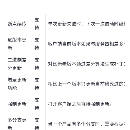
支
断点续传
单次更新失败时，下次一次启动时继续
持
逐版本更
支
客户端当前版本如果与服务器相差多个
新
持
二进制差
支
对比新老版本通过差分算法生成补丁文
分更新
持
增量更新
支
相比上一个版本只更新当前修改过的文
功能
持
支
强制更新
打开客户端之后直接强制更新。
持
多分支更
支
当一个产品有多个分支时，需要根据不
新
持