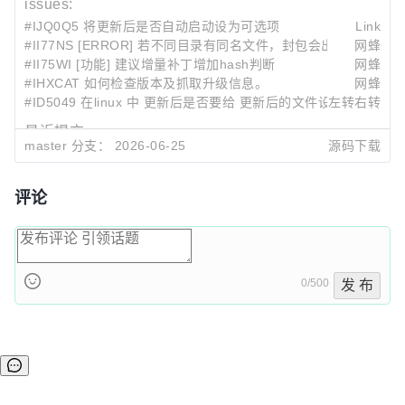
issues:
#IJQ0Q5 将更新后是否自动启动设为可选项
Link
#II77NS [ERROR] 若不同目录有同名文件，封包会出错。
网蜂
#II75WI [功能] 建议增量补丁增加hash判断
网蜂
#IHXCAT 如何检查版本及抓取升级信息。
网蜂
#ID5049 在linux 中 更新后是否要给 更新后的文件设置可执行程
左转右转
最近提交:
master 分支：
2026-06-25
源码下载
4e7f90f7
fix: update relative paths ../../../ → ../../ after src/c..
Juster Zhu
2026-06-25 14:35
3a1d20a7
chore: bump version to 10.5.0-rc.1
评论
Juster Zhu
2026-06-25 14:29
048101ff
fix: update Bowl -> BowlBootstrap in test files afte
Juster Zhu
2026-06-25 14:19
0/500
发 布