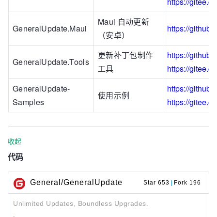
https://gitee.
Maui 自动更新
GeneralUpdate.Maui
https://githu
（安卓）
更新补丁包制作
https://githu
GeneralUpdate.Tools
工具
https://gitee.
GeneralUpdate-
https://githu
使用示例
Samples
https://gitee
收起
代码
General/GeneralUpdate
Star 653
|
Fork 196
Unlimited Updates, Boundless Upgrades.