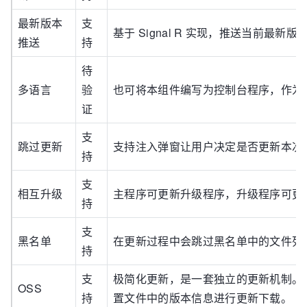
最新版本
支
基于 Signal R 实现，推送当前最新版
推送
持
待
多语言
验
也可将本组件编写为控制台程序，作为更
证
支
跳过更新
支持注入弹窗让用户决定是否更新本次
持
支
相互升级
主程序可更新升级程序，升级程序可更
持
支
黑名单
在更新过程中会跳过黑名单中的文件列
持
支
极简化更新，是一套独立的更新机制。只需要
OSS
持
置文件中的版本信息进行更新下载。