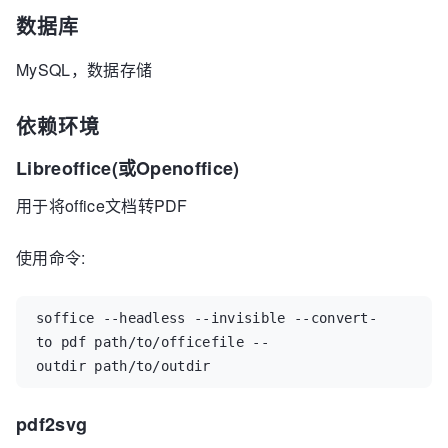
数据库
MySQL，数据存储
依赖环境
Libreoffice(或Openoffice)
用于将office文档转PDF
使用命令:
soffice --headless --invisible --convert-
to pdf path/to/officefile --
outdir path/to/outdir
pdf2svg