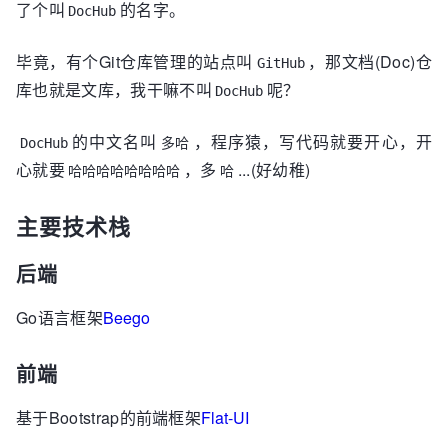
了个叫
的名字。
DocHub
毕竟，有个Git仓库管理的站点叫
，那文档(Doc)仓
GitHub
库也就是文库，我干嘛不叫
呢？
DocHub
的中文名叫
，程序猿，写代码就要开心，开
DocHub
多哈
心就要
，多
...(好幼稚)
哈哈哈哈哈哈哈哈
哈
主要技术栈
后端
Go语言框架
Beego
前端
基于Bootstrap的前端框架
Flat-UI