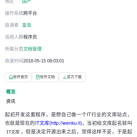
地区
国产
操作系统
跨平台
投递者
皇虫
适用人群
程序员
所属分类
文档管理
收录时间
2018-05-15 08:03:01
软件首页
软件文档
官方下载
概览
资讯
起初开发这套程序，是想自己做一个IT行业的文库站点，
也就是现在的
IT文库(http://wenku.it)
，当初给文库起名就叫
，但是决定开源出来之后，觉得这样不妥，于是起
IT文库