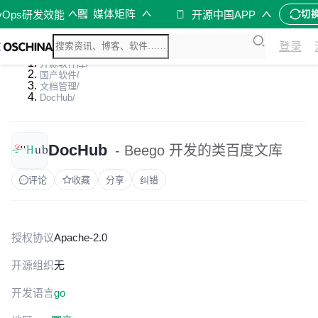
媒体矩阵
vOps研发效能
开源中国APP
切
登录
开源软件库
/
国产软件
/
文档管理
/
DocHub
/
DocHub
- Beego 开发的类百度文库
评论
收藏
分享
纠错
授权协议
Apache-2.0
开源组织
无
开发语言
go