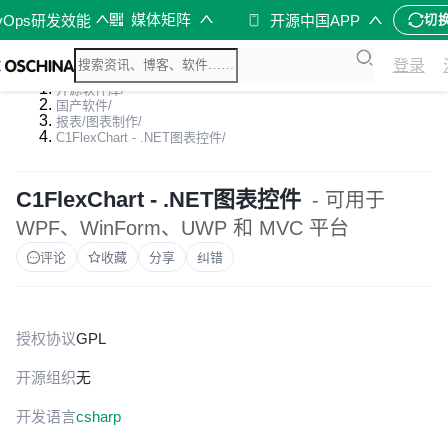
媒体矩阵
vOps研发效能
开源中国APP
切
登录
开源软件库
/
国产软件
/
报表/图表制作
/
C1FlexChart - .NET图表控件
/
C1FlexChart - .NET图表控件
- 可用于
WPF、WinForm、UWP 和 MVC 平台
评论
收藏
分享
纠错
授权协议
GPL
开源组织
无
开发语言
csharp