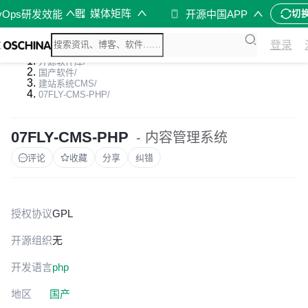
媒体矩阵
vOps研发效能
开源中国APP
切
登录
开源软件库
/
国产软件
/
建站系统CMS
/
07FLY-CMS-PHP
/
07FLY-CMS-PHP
- 内容管理系统
评论
收藏
分享
纠错
授权协议
GPL
开源组织
无
开发语言
php
地区
国产