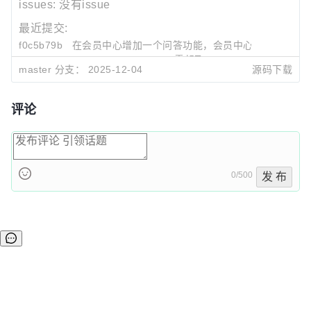
issues:
没有issue
最近提交:
f0c5b79b
在会员中心增加一个问答功能，会员中心可以提问，
零起飞
2025-12-04 14:56
master 分支：
2025-12-04
源码下载
4732a9da
优化了会员中心代码，同时升级后台框架为最新的版
零起飞
2025-12-04 14:51
ba4d6cb0
1、修改默认模板
零起飞
2025-08-04 09:08
评论
0/500
发 布