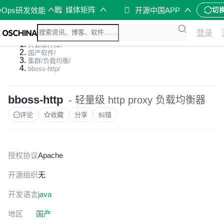
媒体矩阵
vOps研发效能
开源中国APP
切
登录
开源软件库
/
国产软件
/
集群/负载均衡
/
bboss-http
/
bboss-http
- 轻量级 http proxy 负载均衡器
评论
收藏
分享
纠错
授权协议
Apache
开源组织
无
开发语言
java
地区
国产