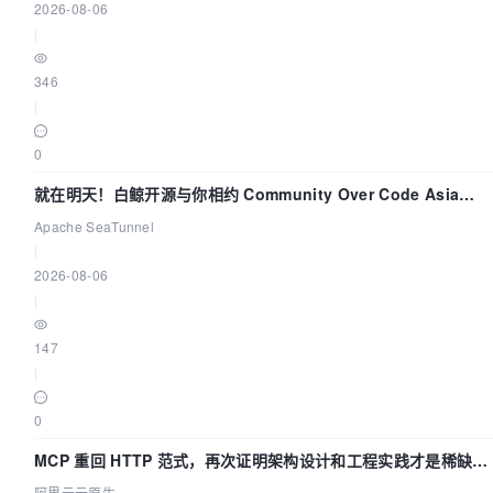
2026-08-06
|
346
|
0
就在明天！白鲸开源与你相约 Community Over Code Asia
2026 主题演讲！
Apache SeaTunnel
|
2026-08-06
|
147
|
0
MCP 重回 HTTP 范式，再次证明架构设计和工程实践才是稀缺资
源
阿里云云原生