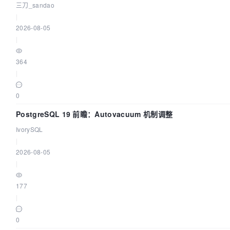
三刀_sandao
|
2026-08-05
|
364
|
0
PostgreSQL 19 前瞻：Autovacuum 机制调整
IvorySQL
|
2026-08-05
|
177
|
0