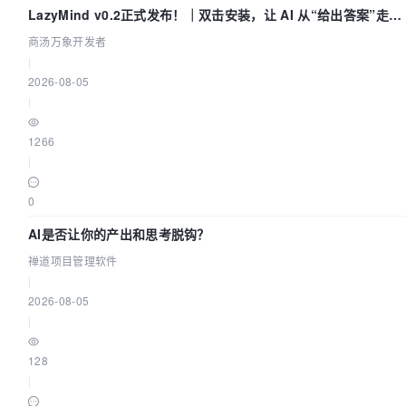
LazyMind v0.2正式发布！｜双击安装，让 AI 从“给出答案”走到
“完成交付”
商汤万象开发者
|
2026-08-05
|
1266
|
0
AI是否让你的产出和思考脱钩？
禅道项目管理软件
|
2026-08-05
|
128
|