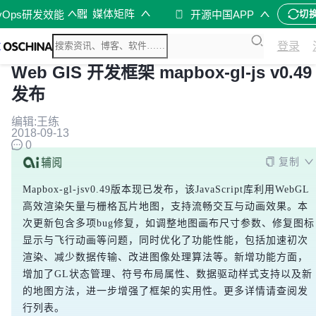
媒体矩阵
vOps研发效能
开源中国APP
切
登录
Web GIS 开发框架 mapbox-gl-js v0.49
发布
编辑:王练
2018-09-13
0
复制
Mapbox-gl-jsv0.49版本现已发布，该JavaScript库利用WebGL
高效渲染矢量与栅格瓦片地图，支持流畅交互与动画效果。本
次更新包含多项bug修复，如调整地图画布尺寸参数、修复图标
显示与飞行动画等问题，同时优化了功能性能，包括加速初次
渲染、减少数据传输、改进图像处理算法等。新增功能方面，
增加了GL状态管理、符号布局属性、数据驱动样式支持以及新
的地图方法，进一步增强了框架的实用性。更多详情请查阅发
行列表。