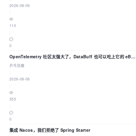
2026-08-06
|
110
|
0
OpenTelemetry 社区太强大了，DataBuff 也可以吃上它的 eBP
链路了
乒乓狂魔
|
2026-08-06
|
355
|
0
集成 Nacos，我们拒绝了 Spring Starter