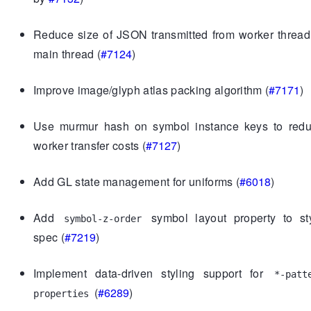
Reduce size of JSON transmitted from worker thread
main thread (
#7124
)
Improve image/glyph atlas packing algorithm (
#7171
)
Use murmur hash on symbol instance keys to red
worker transfer costs (
#7127
)
Add GL state management for uniforms (
#6018
)
Add
symbol layout property to st
symbol-z-order
spec (
#7219
)
Implement data-driven styling support for
*-patt
(
#6289
)
properties