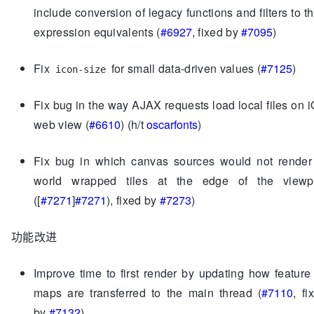
include conversion of legacy functions and filters to th
expression equivalents (
#6927
, fixed by
#7095
)
Fix
for small data-driven values (
#7125
)
icon-size
Fix bug in the way AJAX requests load local files on 
web view (
#6610
) (h/t
oscarfonts
)
Fix bug in which canvas sources would not render
world wrapped tiles at the edge of the viewp
([
#7271
]
#7271
), fixed by
#7273
)
功能改进
Improve time to first render by updating how feature
maps are transferred to the main thread (
#7110
, fi
by
#7132
)