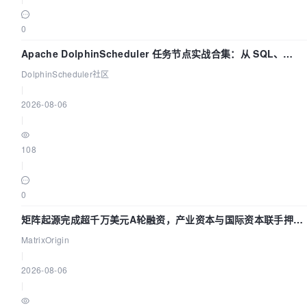
0
Apache DolphinScheduler 任务节点实战合集：从 SQL、
DataX 到 Spark、Flink 一次配置全打通
DolphinScheduler社区
|
2026-08-06
|
108
|
0
矩阵起源完成超千万美元A轮融资，产业资本与国际资本联手押注
企业级AI基础设施赛道
MatrixOrigin
|
2026-08-06
|