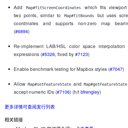
Add
which fits viewport
Map#fitScreenCoordinates
two points, similar to
but uses scr
Map#fitBounds
coordinates and supports non-zero map beari
(
#6894
)
Re-implement LAB/HSL color space interpolation 
expressions (
#5326
, fixed by
#7123
)
Enable benchmark testing for Mapbox styles (
#7047
)
Allow
and
Map#setFeatureState
Map#getFeatureState
accept numeric IDs (
#7106
) (h/t
bfrengley
)
更多详情可查阅发行列表
相关链接