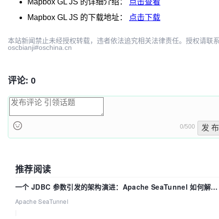
Mapbox GL JS
的详细介绍：
点击查看
Mapbox GL JS
的下载地址：
点击下载
本站新闻禁止未经授权转载，违者依法追究相关法律责任。授权请联
oscbianji#oschina.cn
评论: 0
0/500
发 布
推荐阅读
一个 JDBC 参数引发的架构演进：Apache SeaTunnel 如何解决
数据同步中的“定时 Flush”难题
Apache SeaTunnel
|