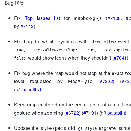
Bug 修复
Fix
Top Issues list
for mapbox-gl-js (
#7108
, fi
by
#7112
)
Fix bug in which symbols with
icon-allow-overl
true, text-allow-overlap: true, text-option
would show icons when they shouldn't (
#7041
)
false
Fix bug where the map would not stop at the exact z
level requested by Map#FlyTo (
#7222
) (
#72
(h/t
benoitbzl
)
Keep map centered on the center point of a multi-to
gesture when zooming (
#6722
) (
#7191
) (h/t
pakastin
)
Update the style-spec's old
script
gl-style-migrate