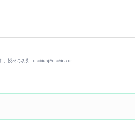
系：oscbianji#oschina.cn