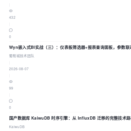
|
432
|
0
Wyn嵌入式BI实战（三）：仪表板筛选器+报表查询面板，参数联
葡萄城技术团队
|
2026-08-07
|
99
|
0
国产数据库 KaiwuDB 时序引擎：从 InfluxDB 迁移的完整技术
KaiwuDB