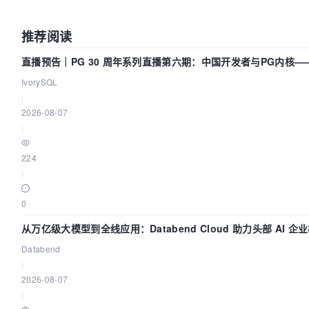
推荐阅读
直播预告｜PG 30 周年系列直播第六期：中国开发者与PG内核
我们贡献了什么？
IvorySQL
|
2026-08-07
|
224
|
0
从万亿级大模型到全线应用：Databend Cloud 助力头部 AI 企业
数据管道
Databend
|
2026-08-07
|