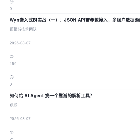
0
Wyn嵌入式BI实战（一）：JSON API带参数接入，多租户数据源
技术团队
葡萄城技术团队
|
2026-08-07
|
159
|
0
如何给 AI Agent 挑一个靠谱的解析工具？
颖欣
|
2026-08-07
|
215