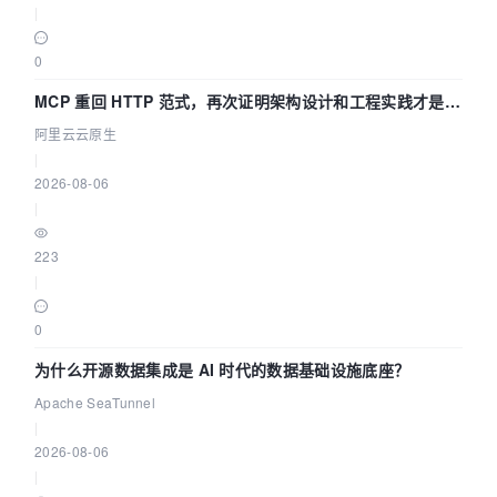
|
0
MCP 重回 HTTP 范式，再次证明架构设计和工程实践才是稀
缺资源
阿里云云原生
|
2026-08-06
|
223
|
0
为什么开源数据集成是 AI 时代的数据基础设施底座？
Apache SeaTunnel
|
2026-08-06
|