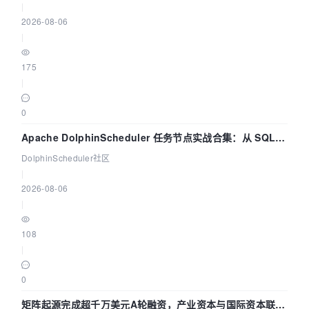
|
2026-08-06
|
175
|
0
Apache DolphinScheduler 任务节点实战合集：从 SQL、
DataX 到 Spark、Flink 一次配置全打通
DolphinScheduler社区
|
2026-08-06
|
108
|
0
矩阵起源完成超千万美元A轮融资，产业资本与国际资本联手