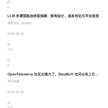
0
LLM 多模型路由终极指南：架构设计、成本优化与平台选型
卓普云AI_Droplet
|
2026-08-06
|
110
|
0
OpenTelemetry 社区太强大了，DataBuff 也可以吃上它的
eBPF 链路了
乒乓狂魔
|
2026-08-06
|
355