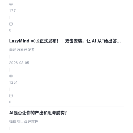
177
|
0
LazyMind v0.2正式发布！｜双击安装，让 AI 从“给出答案”
走到“完成交付”
商汤万象开发者
|
2026-08-05
|
1251
|
0
AI是否让你的产出和思考脱钩？
禅道项目管理软件
|