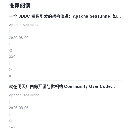
推荐阅读
一个 JDBC 参数引发的架构演进：Apache SeaTunnel 如何
解决数据同步中的“定时 Flush”难题
Apache SeaTunnel
|
2026-08-06
|
330
|
0
就在明天！白鲸开源与你相约 Community Over Code
Asia 2026 主题演讲！
Apache SeaTunnel
|
2026-08-06
|
147