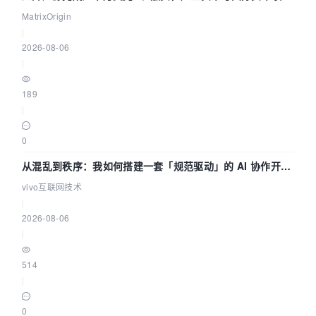
押注企业级AI基础设施赛道
MatrixOrigin
|
2026-08-06
|
189
|
0
从混乱到秩序：我如何搭建一套「规范驱动」的 AI 协作开发
体系
vivo互联网技术
|
2026-08-06
|
514
|
0