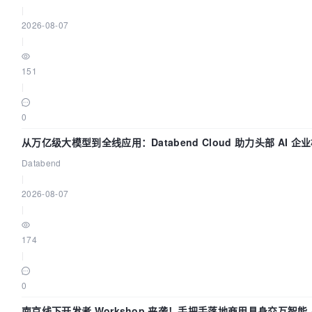
|
2026-08-07
|
151
|
0
从万亿级大模型到全线应用：Databend Cloud 助力头部 AI 
Trace 数据管道
Databend
|
2026-08-07
|
174
|
0
南京线下开发者 Workshop 来袭！手把手落地商用具身交互智能 A