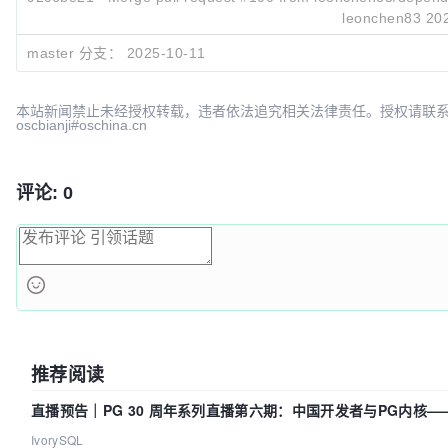
leonchen83
20
0924a2bd
Merge pull request #101 from leonchen83/depend
master 分支：
2025-10-11
leonchen83
20
本站新闻禁止未经授权转载，违者依法追究相关法律责任。授权请联
oscbianji#oschina.cn
评论: 0
推荐阅读
直播预告｜PG 30 周年系列直播第六期：中国开发者与PG内核
吗？我们贡献了什么？
IvorySQL