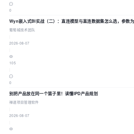
0
Wyn嵌入式BI实战（二）：直连模型与直连数据集怎么选，参数为
葡萄城技术团队
葡萄城技术团队
|
2026-08-07
|
105
|
0
别把产品放在同一个篮子里！读懂IPD产品规划
禅道项目管理软件
|
2026-08-07
|