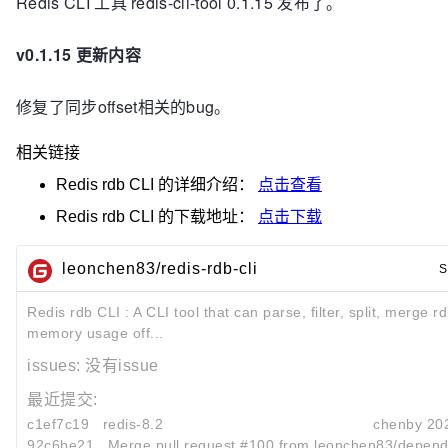
Redis CLI 工具 redis-cli-tool 0.1.15 发布了。
v0.1.15 更新内容
修复了同步offset相关的bug。
相关链接
Redis rdb CLI
的详细介绍：
点击查看
Redis rdb CLI
的下载地址：
点击下载
leonchen83/redis-rdb-cli
S
Redis rdb CLI : A CLI tool that can parse, filter, split, merge 
memory usage off...
issues:
没有issue
最近提交:
c1ef7c19
redis-8.2
chenby
20
92c6be21
Merge pull request #100 from leonchen83/depend