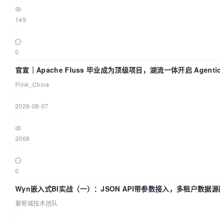
149
|
0
官宣｜Apache Fluss 毕业成为顶级项目，湖流一体开启 Agentic
时化时代
Flink_China
|
2026-08-07
|
2068
|
0
Wyn嵌入式BI实战（一）：JSON API带参数接入，多租户数据源配
萄城技术团队
葡萄城技术团队
|