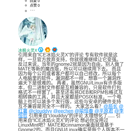
回复 0
点赞 0
冰枫火灵X
引用来自“ICE冰焰火灵X”的评论 专有软件就是这
样，一旦官方放弃支持，你就很难继续让它变强。
反过来说，当年的gnome2就是因为自由，别人做了
MATE等新的魔改版，所以可以继续用下去。 而且
因为每个公司或者客户都可以自己修改，所以每个
人电脑里的软件，漏洞都不一样，想靠一个漏洞炸
遍天下是很难的。 再者，虽然GNU/Linux有许多版
本，但二进制文件都是互相兼容的，只是软件打包
格式不一样罢了。甚至还有将DEB和RPM包格式互
相转换的工具，并且大家都是POSIX标准，一个电
脑上也可以装多个发行版，这些与安卓的硬件支持
互不兼容是完全不一样的。 大家怎么看？
@局长
@
红薯
@clouddyy
@eechen
@喻恒春
@平原君
@李
恒哲
 引用来自“clouddyy”的评论 太理想化了...... 引
用来自“ICE冰焰火灵X”的评论 想必你没用过
LinuxMint吧？MATE和cinnamon桌面就是基于
Gnome2的。而且GNU/Linux确实是每个人版本不一