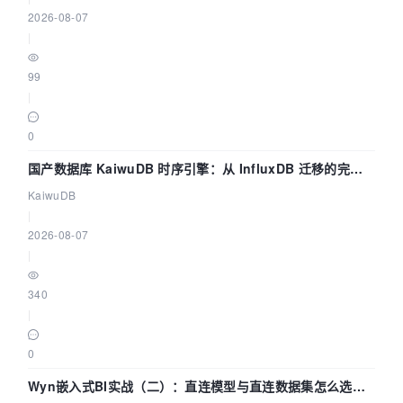
2026-08-07
|
99
|
0
国产数据库 KaiwuDB 时序引擎：从 InfluxDB 迁移的完整
技术路径
KaiwuDB
|
2026-08-07
|
340
|
0
Wyn嵌入式BI实战（二）：直连模型与直连数据集怎么选，