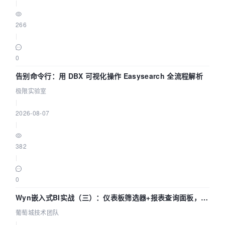
|
266
|
0
告别命令行：用 DBX 可视化操作 Easysearch 全流程解析
极限实验室
|
2026-08-07
|
382
|
0
Wyn嵌入式BI实战（三）：仪表板筛选器+报表查询面板，参
数联动全闭环
葡萄城技术团队
|