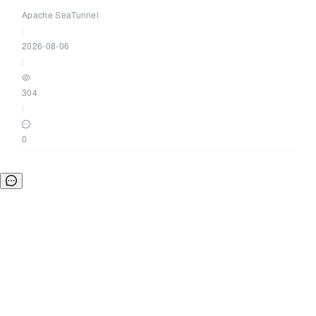
Apache SeaTunnel
|
2026-08-06
|
304
|
0
©OSCHINA(OSChina.NET)
京ICP备2025119063号