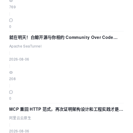
769
|
0
就在明天！白鲸开源与你相约 Community Over Code
Asia 2026 主题演讲！
Apache SeaTunnel
|
2026-08-06
|
208
|
0
MCP 重回 HTTP 范式，再次证明架构设计和工程实践才是稀
缺资源
阿里云云原生
|
2026-08-06