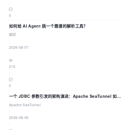
|
0
如何给 AI Agent 挑一个靠谱的解析工具？
颖欣
|
2026-08-07
|
215
|
0
一个 JDBC 参数引发的架构演进：Apache SeaTunnel 如何
解决数据同步中的“定时 Flush”难题
Apache SeaTunnel
|
2026-08-06
|