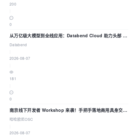
200
|
0
从万亿级大模型到全线应用：Databend Cloud 助力头部 AI
企业构建全链路 Trace 数据管道
Databend
|
2026-08-07
|
181
|
0
南京线下开发者 Workshop 来袭！手把手落地商用具身交互
智能 Agent 应用
哈哈欧尼OSC
|
2026-08-07