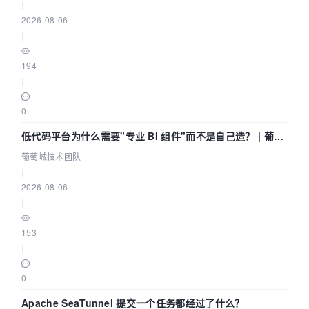
|
2026-08-06
|
194
|
0
低代码平台为什么需要"专业 BI 组件"而不是自己造？ | 葡萄
城技术团队
葡萄城技术团队
|
2026-08-06
|
153
|
0
Apache SeaTunnel 提交一个任务都经过了什么？