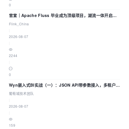
0
官宣｜Apache Fluss 毕业成为顶级项目，湖流一体开启
Agentic Lake 全面实时化时代
Flink_China
|
2026-08-07
|
2244
|
0
Wyn嵌入式BI实战（一）：JSON API带参数接入，多租户数
据源配置指南 | 葡萄城技术团队
葡萄城技术团队
|
2026-08-07
|
159