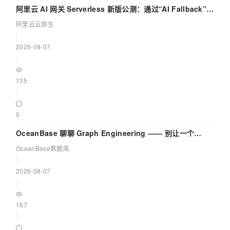
阿里云 AI 网关 Serverless 新版公测：通过“AI Fallback”与
拓扑可视化构建 AI 流量治理底座
阿里云云原生
|
2026-08-07
|
135
|
0
OceanBase 聊聊 Graph Engineering —— 别让一个
Agent 既当运动员又
OceanBase数据库
|
2026-08-07
|
167
|