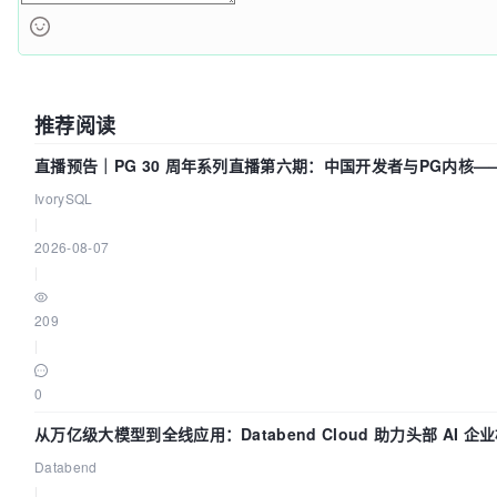
推荐阅读
直播预告｜PG 30 周年系列直播第六期：中国开发者与PG内核
吗？我们贡献了什么？
IvorySQL
|
2026-08-07
|
209
|
0
从万亿级大模型到全线应用：Databend Cloud 助力头部 AI 
Trace 数据管道
Databend
|