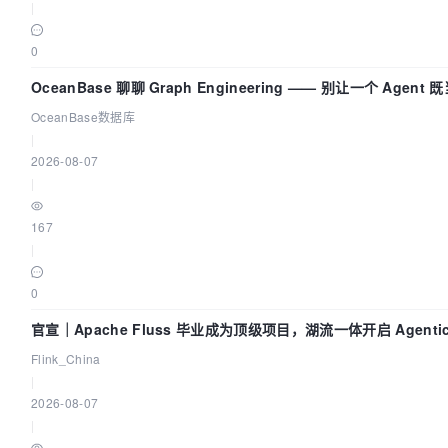
|
0
OceanBase 聊聊 Graph Engineering —— 别让一个 Agen
OceanBase数据库
|
2026-08-07
|
167
|
0
官宣｜Apache Fluss 毕业成为顶级项目，湖流一体开启 Agentic
化时代
Flink_China
|
2026-08-07
|