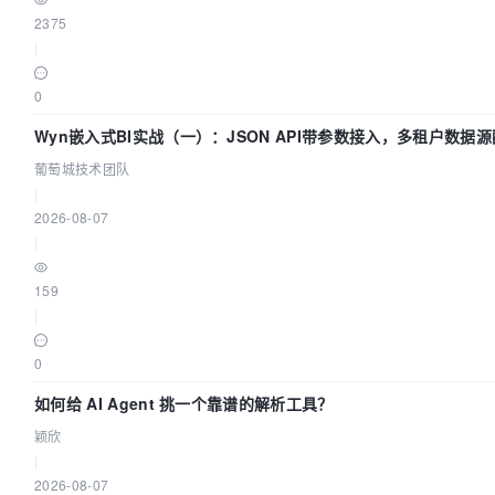
2375
|
0
Wyn嵌入式BI实战（一）：JSON API带参数接入，多租户数据源
城技术团队
葡萄城技术团队
|
2026-08-07
|
159
|
0
如何给 AI Agent 挑一个靠谱的解析工具？
颖欣
|
2026-08-07