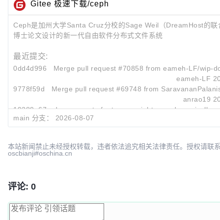
Gitee 极速下载/ceph
Ceph是加州大学Santa Cruz分校的Sage Weil（DreamHos
博士论文设计的新一代自由软件分布式文件系统
最近提交:
0dd4d996
Merge pull request #70858 from eameh-LF/wip-d
eameh-LF
2
9778f59d
Merge pull request #69748 from SaravananPalan
anrao19
2
19389e67
doc: compute footer copyright year dynamically
main 分支：
2026-08-07
Emmanuel Ameh
2
本站新闻禁止未经授权转载，违者依法追究相关法律责任。授权请联
oscbianji#oschina.cn
评论: 0