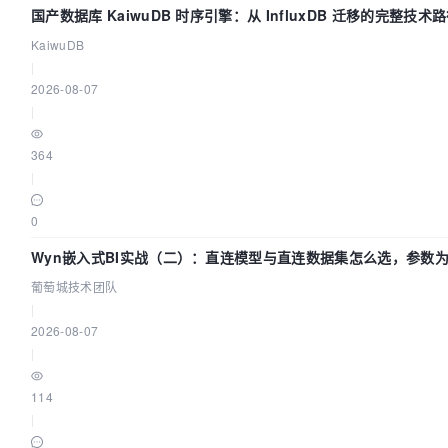
国产数据库 KaiwuDB 时序引擎：从 InfluxDB 迁移的完整技术
KaiwuDB
|
2026-08-07
|
364
|
0
Wyn嵌入式BI实战（二）：直连模型与直连数据集怎么选，参数为
葡萄城技术团队
葡萄城技术团队
|
2026-08-07
|
114
|