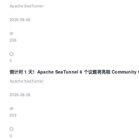
Apache SeaTunnel
|
2026-08-06
|
236
|
0
倒计时 1 天！Apache SeaTunnel 6 个议题将亮相 Community O
Asia 2026
Apache SeaTunnel
|
2026-08-06
|
203
|
0