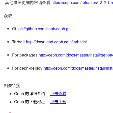
其他详细更细内容请查看
https://ceph.com/releases/13-2-1-
获取
Git
git://github.com/ceph/ceph.git
Tarball
http://download.ceph.com/tarballs/
For packages
http://ceph.com/docs/master/install/get-p
For ceph-deploy
http://ceph.com/docs/master/install/ins
相关链接
Ceph
的详细介绍：
点击查看
Ceph
的下载地址：
点击下载