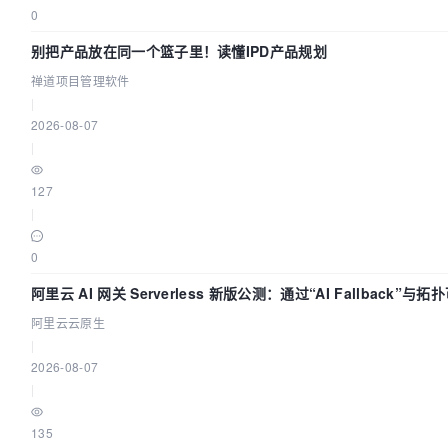
0
别把产品放在同一个篮子里！读懂IPD产品规划
禅道项目管理软件
|
2026-08-07
|
127
|
0
阿里云 AI 网关 Serverless 新版公测：通过“AI Fallback”与
流量治理底座
阿里云云原生
|
2026-08-07
|
135