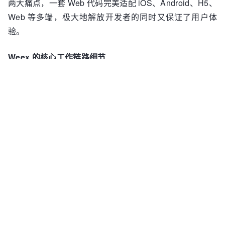
两大痛点，一套 Web 代码完美适配 iOS、Android、H5、
Web 等多端，极大地解放开发者的同时又保证了用户体
验。
Weex 的核心工作链路细节
Weex 核心设计理念是三端一体化的动态化解决方案，云
端实现实时发布和动态部署、模版预解析处理，前端在 JS
Framework 实现动态内容解析并处理成 Virtual DOM，客
户端提供渲染实现和 native 特性的支持，业务只需根据
DSL 实现动态内容的开发或配置即可。
Weex 在 DSL 设计上大量借鉴了 Web 标准的规范，并且
通过主流且成熟的 MVVM 模式书写 template、style、
script，在学习成本、开发习惯方面上考虑了很多，以便业
务开发者能更快可地学习和上手，并且保证代码规范性和
可读性。