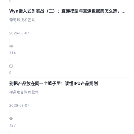
Wyn嵌入式BI实战（二）：直连模型与直连数据集怎么选，参
数为什么不生效？| 葡萄城技术团队
葡萄城技术团队
|
2026-08-07
|
114
|
0
别把产品放在同一个篮子里！读懂IPD产品规划
禅道项目管理软件
|
2026-08-07
|
127
|