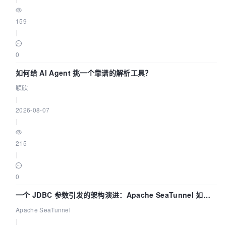
159
|
0
如何给 AI Agent 挑一个靠谱的解析工具？
颖欣
|
2026-08-07
|
215
|
0
一个 JDBC 参数引发的架构演进：Apache SeaTunnel 如何
解决数据同步中的“定时 Flush”难题
Apache SeaTunnel
|