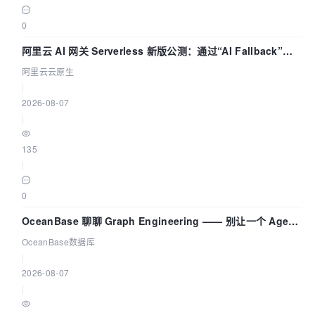
0
阿里云 AI 网关 Serverless 新版公测：通过“AI Fallback”与
拓扑可视化构建 AI 流量治理底座
阿里云云原生
|
2026-08-07
|
135
|
0
OceanBase 聊聊 Graph Engineering —— 别让一个 Agent
既当运动员又
OceanBase数据库
|
2026-08-07
|