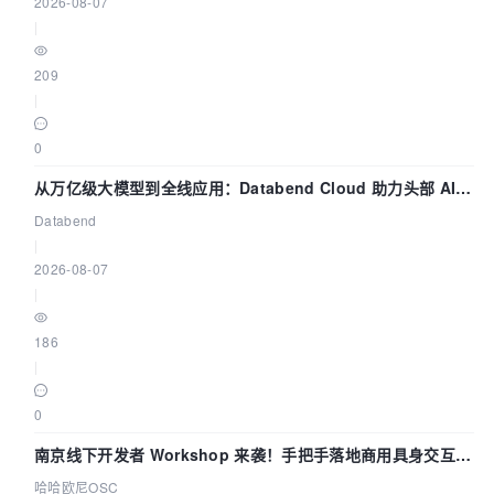
2026-08-07
|
209
|
0
从万亿级大模型到全线应用：Databend Cloud 助力头部 AI
企业构建全链路 Trace 数据管道
Databend
|
2026-08-07
|
186
|
0
南京线下开发者 Workshop 来袭！手把手落地商用具身交互智
能 Agent 应用
哈哈欧尼OSC