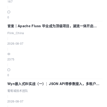
167
|
0
官宣｜Apache Fluss 毕业成为顶级项目，湖流一体开启
Agentic Lake 全面实时化时代
Flink_China
|
2026-08-07
|
2375
|
0
Wyn嵌入式BI实战（一）：JSON API带参数接入，多租户数
据源配置指南 | 葡萄城技术团队
葡萄城技术团队
|
2026-08-07
|