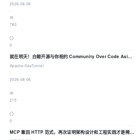
2026-08-06
|
780
|
0
就在明天！白鲸开源与你相约 Community Over Code Asia
2026 主题演讲！
Apache SeaTunnel
|
2026-08-06
|
215
|
0
MCP 重回 HTTP 范式，再次证明架构设计和工程实践才是稀缺