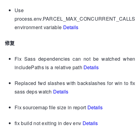
Use
process.env.PARCEL_MAX_CONCURRENT_CALLS
environment variable
Details
修复
Fix Sass dependencies can not be watched when
includePaths is a relative path
Details
Replaced fwd slashes with backslashes for win to fix
sass deps watch
Details
Fix sourcemap file size in report
Details
fix build not exiting in dev env
Details