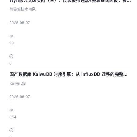
联动全闭环
葡萄城技术团队
|
2026-08-07
|
99
|
0
国产数据库 KaiwuDB 时序引擎：从 InfluxDB 迁移的完整技
术路径
KaiwuDB
|
2026-08-07
|
364
|
0