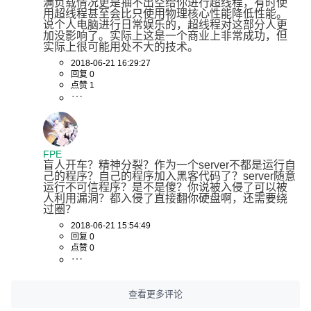
满负载情况更是抽不出空给你进行超线程，有时使
用超线程甚至会比只使用物理核心性能降低性能。 
说个人电脑进行日常娱乐的，超线程对这部分人更
加没影响了。实际上这是一个商业上非常成功，但
实际上很可能用处不大的技术。
2018-06-21 16:29:27
回复 0
点赞 1
FPE
盲人开车？精神分裂？作为一个server不都是运行自
己的程序？自己的程序加入黑客代码了？server随意
运行不可信程序？是不是傻？你说被入侵了可以被
人利用漏洞？都入侵了直接翻你硬盘啊，还需要绕
过圈？
2018-06-21 15:54:49
回复 0
点赞 0
查看更多评论