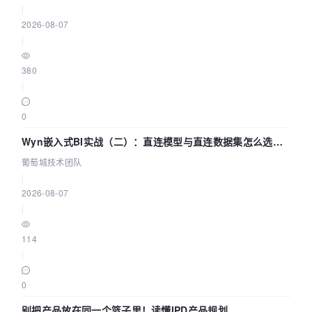
|
2026-08-07
|
380
|
0
Wyn嵌入式BI实战（二）：直连模型与直连数据集怎么选，
参数为什么不生效？| 葡萄城技术团队
葡萄城技术团队
|
2026-08-07
|
114
|
0
别把产品放在同一个篮子里！读懂IPD产品规划