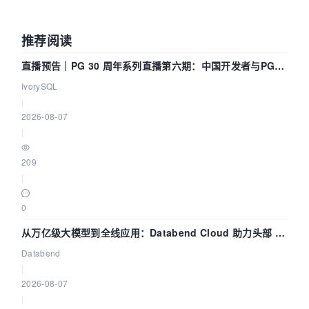
推荐阅读
直播预告｜PG 30 周年系列直播第六期：中国开发者与PG内
核——我们改得动吗？我们贡献了什么？
IvorySQL
|
2026-08-07
|
209
|
0
从万亿级大模型到全线应用：Databend Cloud 助力头部 AI
企业构建全链路 Trace 数据管道
Databend
|
2026-08-07
|