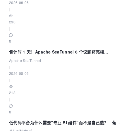
2026-08-06
|
236
|
0
倒计时 1 天！Apache SeaTunnel 6 个议题将亮相
Community Over Code Asia 2026
Apache SeaTunnel
|
2026-08-06
|
218
|
0
低代码平台为什么需要"专业 BI 组件"而不是自己造？ | 葡萄
城技术团队