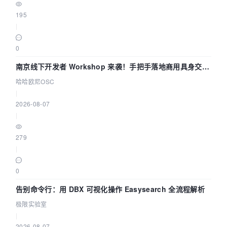
195
|
0
南京线下开发者 Workshop 来袭！手把手落地商用具身交互
智能 Agent 应用
哈哈欧尼OSC
|
2026-08-07
|
279
|
0
告别命令行：用 DBX 可视化操作 Easysearch 全流程解析
极限实验室
|
2026-08-07