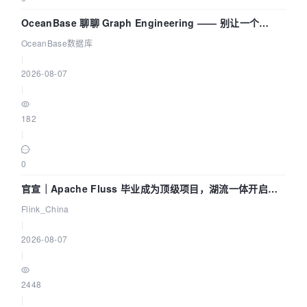
OceanBase 聊聊 Graph Engineering —— 别让一个
Agent 既当运动员又
OceanBase数据库
|
2026-08-07
|
182
|
0
官宣｜Apache Fluss 毕业成为顶级项目，湖流一体开启
Agentic Lake 全面实时化时代
Flink_China
|
2026-08-07
|
2448
|