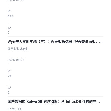
|
432
|
0
Wyn嵌入式BI实战（三）：仪表板筛选器+报表查询面板，参
数联动全闭环
葡萄城技术团队
|
2026-08-07
|
99
|
0
国产数据库 KaiwuDB 时序引擎：从 InfluxDB 迁移的完整
技术路径
KaiwuDB