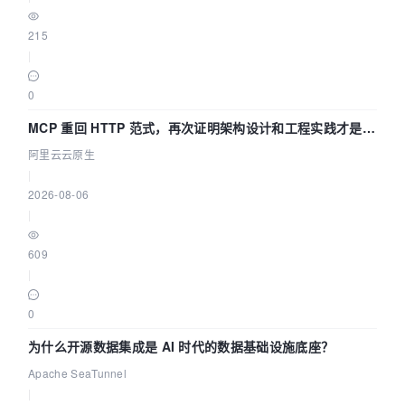
215
|
0
MCP 重回 HTTP 范式，再次证明架构设计和工程实践才是稀
缺资源
阿里云云原生
|
2026-08-06
|
609
|
0
为什么开源数据集成是 AI 时代的数据基础设施底座？
Apache SeaTunnel
|