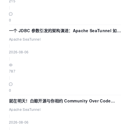
215
|
0
一个 JDBC 参数引发的架构演进：Apache SeaTunnel 如何
解决数据同步中的“定时 Flush”难题
Apache SeaTunnel
|
2026-08-06
|
787
|
0
就在明天！白鲸开源与你相约 Community Over Code
Asia 2026 主题演讲！
Apache SeaTunnel
|
2026-08-06
|