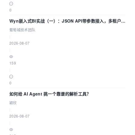
0
Wyn嵌入式BI实战（一）：JSON API带参数接入，多租户数
据源配置指南 | 葡萄城技术团队
葡萄城技术团队
|
2026-08-07
|
159
|
0
如何给 AI Agent 挑一个靠谱的解析工具？
颖欣
|
2026-08-07
|