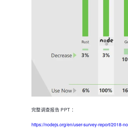
完整调查报告 PPT ：
https://nodejs.org/en/user-survey-report/2018-no