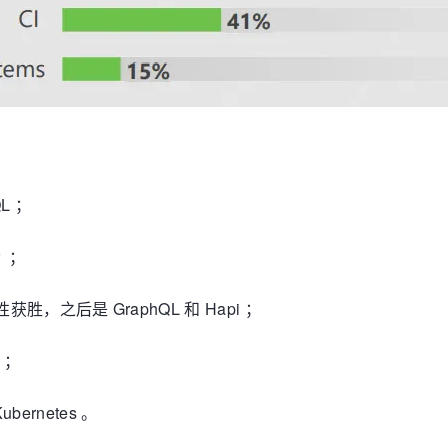
L ；
r ；
倒性获胜，之后是 GraphQL 和 Hapi ；
 ；
bernetes 。