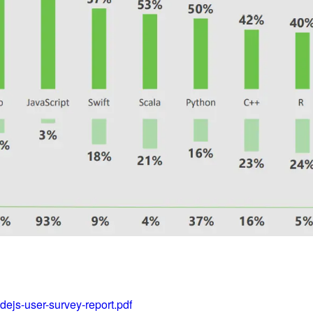
dejs-user-survey-report.pdf