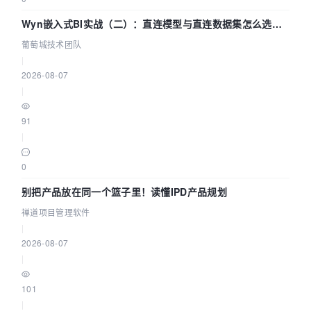
Wyn嵌入式BI实战（二）：直连模型与直连数据集怎么选，
参数为什么不生效？| 葡萄城技术团队
葡萄城技术团队
|
2026-08-07
|
91
|
0
别把产品放在同一个篮子里！读懂IPD产品规划
禅道项目管理软件
|
2026-08-07
|
101
|