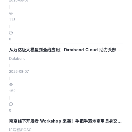
|
118
|
0
从万亿级大模型到全线应用：Databend Cloud 助力头部 AI
企业构建全链路 Trace 数据管道
Databend
|
2026-08-07
|
152
|
0
南京线下开发者 Workshop 来袭！手把手落地商用具身交互
智能 Agent 应用
哈哈欧尼OSC