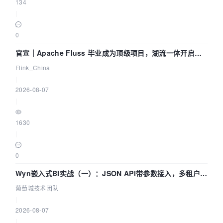
134
|
0
官宣｜Apache Fluss 毕业成为顶级项目，湖流一体开启
Agentic Lake 全面实时化时代
Flink_China
|
2026-08-07
|
1630
|
0
Wyn嵌入式BI实战（一）：JSON API带参数接入，多租户数
据源配置指南 | 葡萄城技术团队
葡萄城技术团队
|
2026-08-07
|