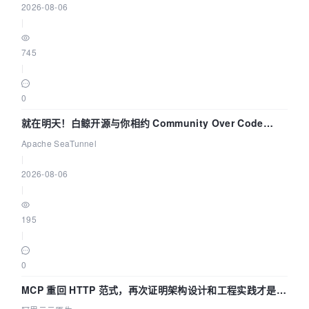
2026-08-06
|
745
|
0
就在明天！白鲸开源与你相约 Community Over Code
Asia 2026 主题演讲！
Apache SeaTunnel
|
2026-08-06
|
195
|
0
MCP 重回 HTTP 范式，再次证明架构设计和工程实践才是稀