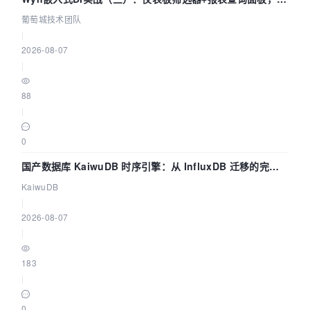
数联动全闭环
葡萄城技术团队
|
2026-08-07
|
88
|
0
国产数据库 KaiwuDB 时序引擎：从 InfluxDB 迁移的完整
技术路径
KaiwuDB
|
2026-08-07
|
183
|
0