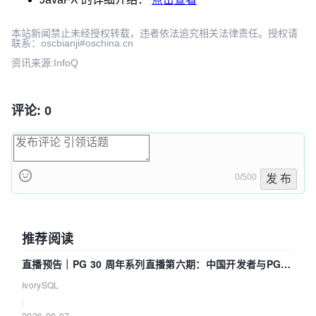
本站新闻禁止未经授权转载，违者依法追究相关法律责任。授权请
联系：oscbianji#oschina.cn
资讯来源:InfoQ
评论: 0
0/500
发 布
推荐阅读
直播预告｜PG 30 周年系列直播第六期：中国开发者与PG内
核——我们改得动吗？我们贡献了什么？
IvorySQL
|
2026-08-07