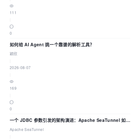
111
|
0
如何给 AI Agent 挑一个靠谱的解析工具？
颖欣
|
2026-08-07
|
169
|
0
一个 JDBC 参数引发的架构演进：Apache SeaTunnel 如何
解决数据同步中的“定时 Flush”难题
Apache SeaTunnel
|