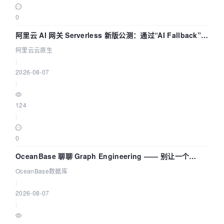
0
阿里云 AI 网关 Serverless 新版公测：通过“AI Fallback”与
拓扑可视化构建 AI 流量治理底座
阿里云云原生
|
2026-08-07
|
124
|
0
OceanBase 聊聊 Graph Engineering —— 别让一个
Agent 既当运动员又
OceanBase数据库
|
2026-08-07
|