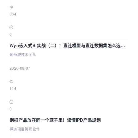
|
364
|
0
Wyn嵌入式BI实战（二）：直连模型与直连数据集怎么选，
参数为什么不生效？| 葡萄城技术团队
葡萄城技术团队
|
2026-08-07
|
114
|
0
别把产品放在同一个篮子里！读懂IPD产品规划
禅道项目管理软件
|