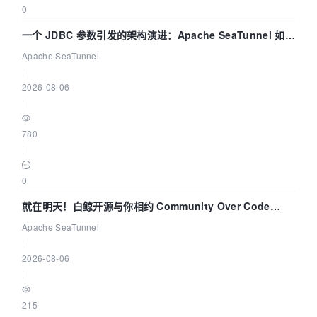
0
一个 JDBC 参数引发的架构演进：Apache SeaTunnel 如何
解决数据同步中的“定时 Flush”难题
Apache SeaTunnel
|
2026-08-06
|
780
|
0
就在明天！白鲸开源与你相约 Community Over Code
Asia 2026 主题演讲！
Apache SeaTunnel
|
2026-08-06
|
215