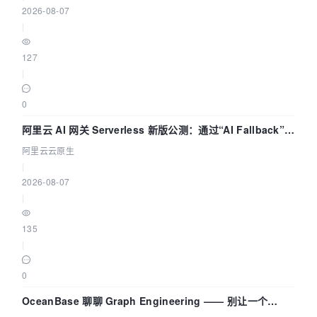
2026-08-07
|
127
|
0
阿里云 AI 网关 Serverless 新版公测：通过“AI Fallback”与
拓扑可视化构建 AI 流量治理底座
阿里云云原生
|
2026-08-07
|
135
|
0
OceanBase 聊聊 Graph Engineering —— 别让一个