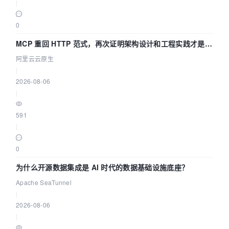
|
0
MCP 重回 HTTP 范式，再次证明架构设计和工程实践才是稀
缺资源
阿里云云原生
|
2026-08-06
|
591
|
0
为什么开源数据集成是 AI 时代的数据基础设施底座？
Apache SeaTunnel
|
2026-08-06
|