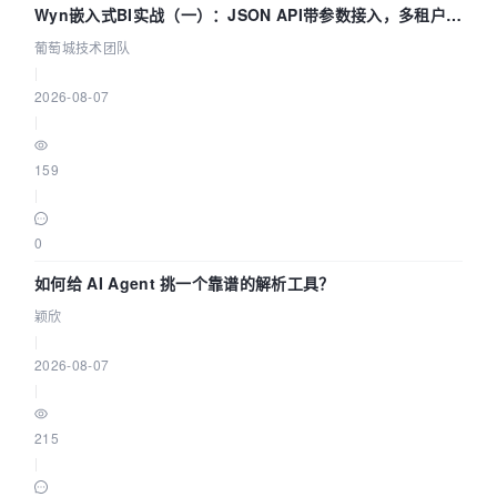
Wyn嵌入式BI实战（一）：JSON API带参数接入，多租户数
据源配置指南 | 葡萄城技术团队
葡萄城技术团队
|
2026-08-07
|
159
|
0
如何给 AI Agent 挑一个靠谱的解析工具？
颖欣
|
2026-08-07
|
215
|