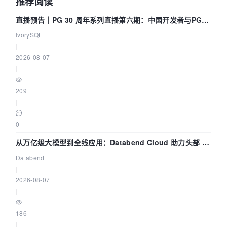
推荐阅读
直播预告｜PG 30 周年系列直播第六期：中国开发者与PG内
核——我们改得动吗？我们贡献了什么？
IvorySQL
|
2026-08-07
|
209
|
0
从万亿级大模型到全线应用：Databend Cloud 助力头部 AI
企业构建全链路 Trace 数据管道
Databend
|
2026-08-07
|
186
|