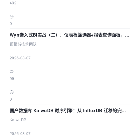
432
|
0
Wyn嵌入式BI实战（三）：仪表板筛选器+报表查询面板，参
数联动全闭环
葡萄城技术团队
|
2026-08-07
|
99
|
0
国产数据库 KaiwuDB 时序引擎：从 InfluxDB 迁移的完整
技术路径
KaiwuDB
|
2026-08-07