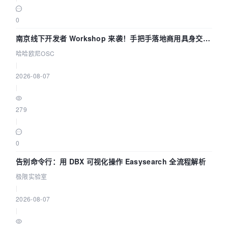
0
南京线下开发者 Workshop 来袭！手把手落地商用具身交互
智能 Agent 应用
哈哈欧尼OSC
|
2026-08-07
|
279
|
0
告别命令行：用 DBX 可视化操作 Easysearch 全流程解析
极限实验室
|
2026-08-07
|