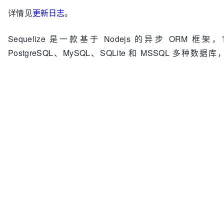
详情见
更新日志
。
Sequelize 是一款基于 Nodejs 的异步 ORM 框
PostgreSQL、MySQL、SQLite 和 MSSQL 多种数
Nodejs 后端数据库的存储接口，为快速开发 Nodejs 应
全的基础。
下载地址：
Source code
(zip)
Source code
(tar.gz)
相关链接
Sequelize
的详细介绍：
点击查看