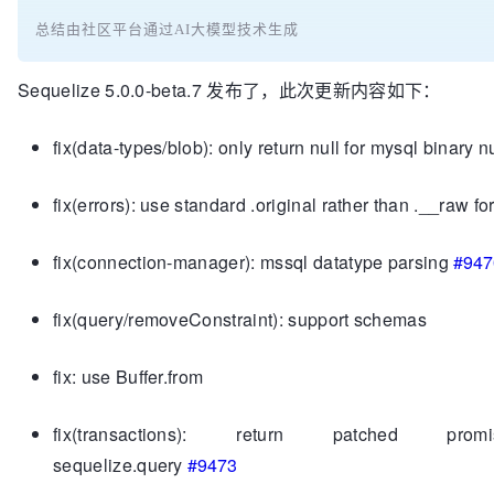
总结由社区平台通过AI大模型技术生成
Sequelize 5.0.0-beta.7 发布了，此次更新内容如下：
fix(data-types/blob): only return null for mysql binary n
fix(errors): use standard .original rather than .__raw for
fix(connection-manager): mssql datatype parsing
#947
fix(query/removeConstraint): support schemas
fix: use Buffer.from
fix(transactions): return patched pro
sequelize.query
#9473