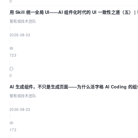
0
用 Skill 统一全局 UI——AI 组件化时代的 UI 一致性之道（五） 
队
葡萄城技术团队
|
2026-08-03
|
723
|
0
AI 生成组件，不只是生成页面——为什么活字格 AI Coding 的
要（四） | 葡萄城技术团队
葡萄城技术团队
|
2026-08-03
|
172
|