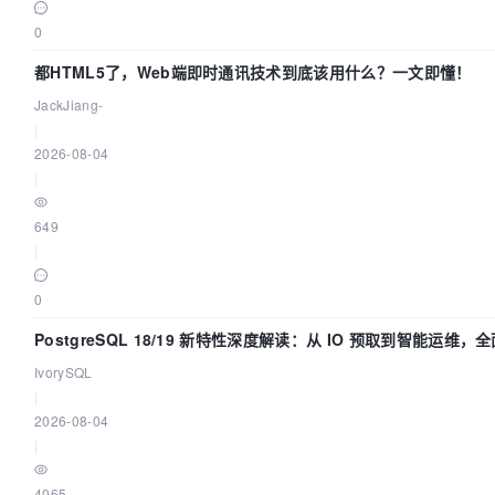
0
都HTML5了，Web端即时通讯技术到底该用什么？一文即懂！
JackJiang-
|
2026-08-04
|
649
|
0
PostgreSQL 18/19 新特性深度解读：从 IO 预取到智能运维
体验
IvorySQL
|
2026-08-04
|
4065