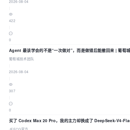
2026-08-04
|
422
|
0
Agent 最该学会的不是“一次做对”，而是做错后能撤回来 | 葡萄
葡萄城技术团队
|
2026-08-04
|
307
|
0
买了 Codex Max 20 Pro，我的主力却换成了 DeepSeek-V4-F
它快得不可思议
JEECG官方