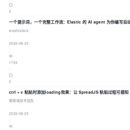
0
一个提示词，一个完整工作流：Elastic 的 AI agent 为你编写
elasticstack
|
2026-08-03
|
1794
|
0
ctrl + v 粘贴时添加loading效果：让 SpreadJS 粘贴过程可感
团队
葡萄城技术团队
|
2026-08-03
|