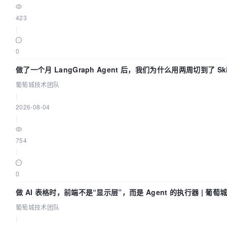
423
|
0
做了一个月 LangGraph Agent 后，我们为什么用两周切到了 Skil
技术团队
葡萄城技术团队
|
2026-08-04
|
754
|
0
做 AI 表格时，前端不是“显示层”，而是 Agent 的执行器 | 葡
葡萄城技术团队
|