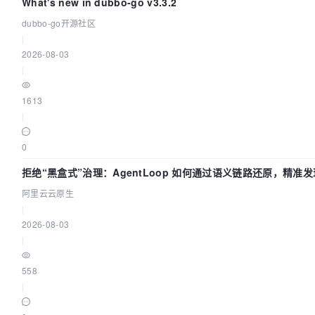
What's new in dubbo-go v3.3.2
dubbo-go开源社区
|
2026-08-03
|
1613
|
0
拒绝“黑盒式”治理：AgentLoop 如何通过语义链路还原，精准发现
的敏感数据泄漏？
阿里云云原生
|
2026-08-03
|
558
|