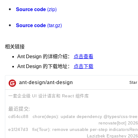
Source code
(zip)
Source code
(tar.gz)
相关链接
Ant Design
的详细介绍：
点击查看
Ant Design
的下载地址：
点击下载
ant-design/ant-design
Star
一套企业级 UI 设计语言和 React 组件库
最近提交:
cd54cc88
chore(deps): update dependency @types/css-tree t
renovate[bot]
2026
e1f247d3
fix(Tour): remove unusable per-step indicatorsRend
Lazizbek Ergashev
2026