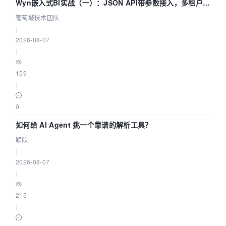
Wyn嵌入式BI实战（一）：JSON API带参数接入，多租户数
据源配置指南 | 葡萄城技术团队
葡萄城技术团队
|
2026-08-07
|
159
|
0
如何给 AI Agent 挑一个靠谱的解析工具？
颖欣
|
2026-08-07
|
215
|