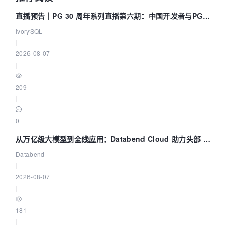
直播预告｜PG 30 周年系列直播第六期：中国开发者与PG内
核——我们改得动吗？我们贡献了什么？
IvorySQL
|
2026-08-07
|
209
|
0
从万亿级大模型到全线应用：Databend Cloud 助力头部 AI
企业构建全链路 Trace 数据管道
Databend
|
2026-08-07
|
181
|