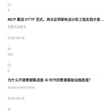
0
MCP 重回 HTTP 范式，再次证明架构设计和工程实践才是稀
缺资源
阿里云云原生
|
2026-08-06
|
580
|
0
为什么开源数据集成是 AI 时代的数据基础设施底座？
Apache SeaTunnel
|
2026-08-06
|