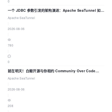
0
一个 JDBC 参数引发的架构演进：Apache SeaTunnel 如何
解决数据同步中的“定时 Flush”难题
Apache SeaTunnel
|
2026-08-06
|
780
|
0
就在明天！白鲸开源与你相约 Community Over Code
Asia 2026 主题演讲！
Apache SeaTunnel
|
2026-08-06
|
208
|