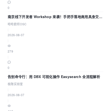
0
南京线下开发者 Workshop 来袭！手把手落地商用具身交互
智能 Agent 应用
哈哈欧尼OSC
|
2026-08-07
|
279
|
0
告别命令行：用 DBX 可视化操作 Easysearch 全流程解析
极限实验室
|
2026-08-07
|