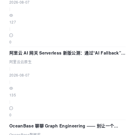
2026-08-07
|
127
|
0
阿里云 AI 网关 Serverless 新版公测：通过“AI Fallback”与
拓扑可视化构建 AI 流量治理底座
阿里云云原生
|
2026-08-07
|
135
|
0
OceanBase 聊聊 Graph Engineering —— 别让一个
Agent 既当运动员又
OceanBase数据库