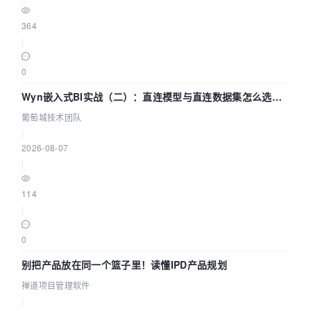
364
|
0
Wyn嵌入式BI实战（二）：直连模型与直连数据集怎么选，
参数为什么不生效？| 葡萄城技术团队
葡萄城技术团队
|
2026-08-07
|
114
|
0
别把产品放在同一个篮子里！读懂IPD产品规划
禅道项目管理软件
|