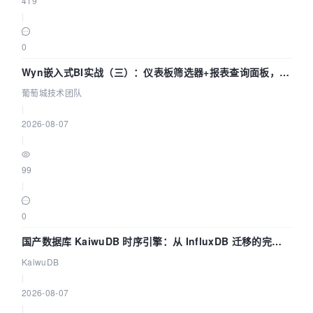
419
|
0
Wyn嵌入式BI实战（三）：仪表板筛选器+报表查询面板，参
数联动全闭环
葡萄城技术团队
|
2026-08-07
|
99
|
0
国产数据库 KaiwuDB 时序引擎：从 InfluxDB 迁移的完整
技术路径
KaiwuDB
|
2026-08-07
|