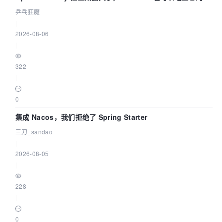
eBPF 链路了
乒乓狂魔
|
2026-08-06
|
322
|
0
集成 Nacos，我们拒绝了 Spring Starter
三刀_sandao
|
2026-08-05
|
228
|
0