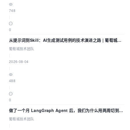
748
|
0
从提示词到Skill：AI生成测试用例的技术演进之路 | 葡萄城技
术团队
葡萄城技术团队
|
2026-08-04
|
488
|
0
做了一个月 LangGraph Agent 后，我们为什么用两周切到了
Skill？ | 葡萄城技术团队
葡萄城技术团队
|