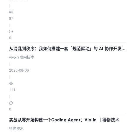
|
87
|
0
从混乱到秩序：我如何搭建一套「规范驱动」的 AI 协作开发体
系
vivo互联网技术
|
2026-08-06
|
111
|
0
实战从零开始构建一个Coding Agent：Violin ｜得物技术
得物技术