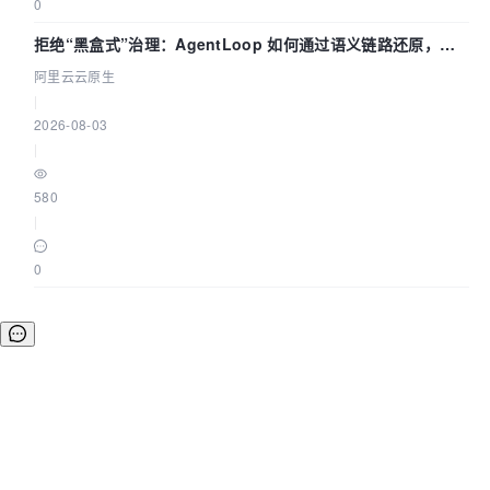
0
拒绝“黑盒式”治理：AgentLoop 如何通过语义链路还原，精
准发现 AI 调用中的敏感数据泄漏？
阿里云云原生
|
2026-08-03
|
580
|
0