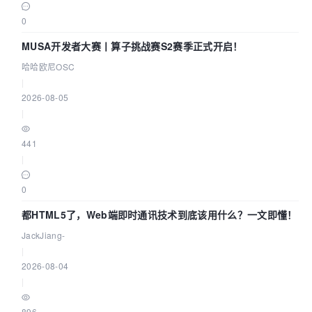
0
MUSA开发者大赛丨算子挑战赛S2赛季正式开启！
哈哈欧尼OSC
|
2026-08-05
|
441
|
0
都HTML5了，Web端即时通讯技术到底该用什么？一文即懂！
JackJiang-
|
2026-08-04
|
896