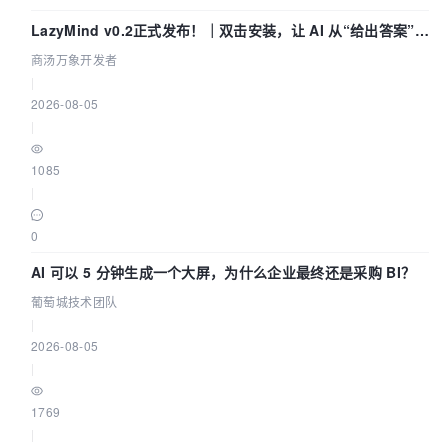
LazyMind v0.2正式发布！｜双击安装，让 AI 从“给出答案”走
到“完成交付”
商汤万象开发者
|
2026-08-05
|
1085
|
0
AI 可以 5 分钟生成一个大屏，为什么企业最终还是采购 BI？
葡萄城技术团队
|
2026-08-05
|
1769
|