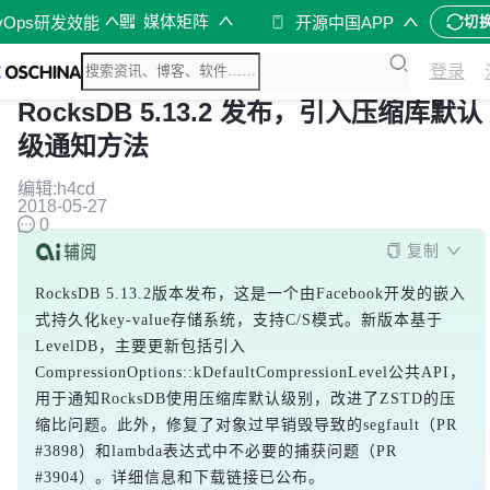
媒体矩阵
vOps研发效能
开源中国APP
切
登录
RocksDB 5.13.2 发布，引入压缩库默认
级通知方法
编辑:h4cd
2018-05-27
0
复制
RocksDB 5.13.2版本发布，这是一个由Facebook开发的嵌入
式持久化key-value存储系统，支持C/S模式。新版本基于
LevelDB，主要更新包括引入
CompressionOptions::kDefaultCompressionLevel公共API，
用于通知RocksDB使用压缩库默认级别，改进了ZSTD的压
缩比问题。此外，修复了对象过早销毁导致的segfault（PR 
#3898）和lambda表达式中不必要的捕获问题（PR 
#3904）。详细信息和下载链接已公布。