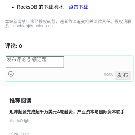
RocksDB
的下载地址：
点击下载
本站新闻禁止未经授权转载，违者依法追究相关法律责任。授权请联
系：oscbianji#oschina.cn
评论: 0
0/500
发 布
推荐阅读
矩阵起源完成超千万美元A轮融资，产业资本与国际资本联手押
注企业级AI基础设施赛道
MatrixOrigin
|
2026-08-06