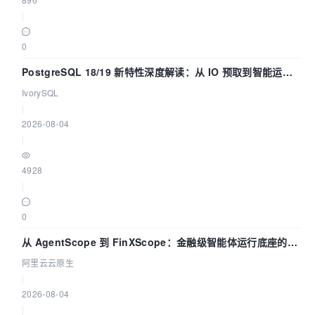
|
0
PostgreSQL 18/19 新特性深度解读：从 IO 预取到智能运
维，全面提升数据库体验
IvorySQL
|
2026-08-04
|
4928
|
0
从 AgentScope 到 FinXScope：金融级智能体运行底座的演
进与实践
阿里云云原生
|
2026-08-04
|