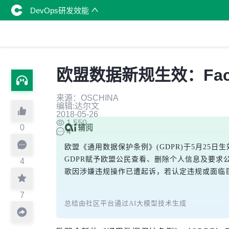
DevOps研发效能
欧盟数据新规生效：Fac
来源：OSCHINA
编辑:达尔文
2018-05-26
1,550
0
4
欧盟《通用数据保护条例》(GDPR)于5月2
GDPR赋予欧盟公民查看、删除个人信息及要求公
4
歌因涉嫌违规操作已遭起诉，若认定违规或面临
7
总结由社区平台通过AI大模型技术生成