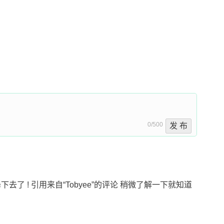
0/500
发 布
去了 ! 引用来自“Tobyee”的评论 稍微了解一下就知道