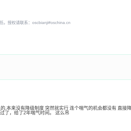
系：oscbianji#oschina.cn
恨的,本来没有降级制度 突然就实行 连个喘气的机会都没有 直接降下
通过了，给了2年喘气时间。 这么吊