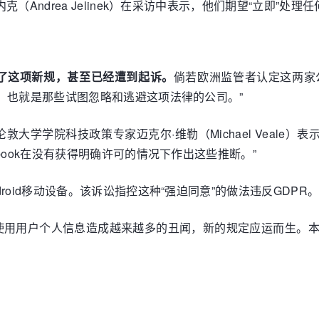
（Andrea Jelinek）在采访中表示，他们期望“立即”处
违反了这项新规，甚至已经遭到起诉。
倘若欧洲监管者认定这两家
，也就是那些试图忽略和逃避这项法律的公司。”
”伦敦大学学院科技政策专家迈克尔·维勒（Michael Veale）
book在没有获得明确许可的情况下作出这些推断。”
roid移动设备。该诉讼指控这种“强迫同意”的做法违反GDP
集和使用用户个人信息造成越来越多的丑闻，新的规定应运而生。本周