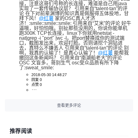
接，注意这哥们号称的长连接，难道是自己用java
实现了一套传输协议层？ 引用来自“talent-tan”的评
论 在下对前辈渊博的知识真是佩服得五体投地，甘
拜下风！
@红薯
 家的OSC真人才济
济！:smile::smile::smile: 引用来自“艾米”的评论 好牛
逼哦，好怕怕哦。别扯那些没用的，你说你能单机
跑300K TCP长连接，linux下你就用netstat -
nat|grep -i "port" |wc -l。把port替换成你的测试端
口，截图发出来，欢迎打脸。否则请挖个洞钻进
去，真特么不嫌丢人 引用来自“talent-tan”的评论 别
啊，我真的认输了！是真心认输了！
@红薯
 能帮我
撤回这条新闻吗？ 引用来自“南湖船老大”的评论 
OSC 文盲多，哥别生气 osc受众品质有所下降
了:sweat_smile:
2018-05-30 14:48:27
回复 0
点赞 0
查看更多评论
推荐阅读