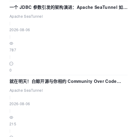
一个 JDBC 参数引发的架构演进：Apache SeaTunnel 如何
解决数据同步中的“定时 Flush”难题
Apache SeaTunnel
|
2026-08-06
|
787
|
0
就在明天！白鲸开源与你相约 Community Over Code
Asia 2026 主题演讲！
Apache SeaTunnel
|
2026-08-06
|
215
|