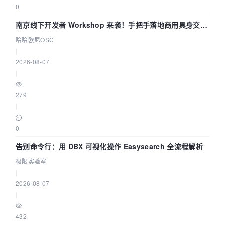
0
南京线下开发者 Workshop 来袭！手把手落地商用具身交互
智能 Agent 应用
哈哈欧尼OSC
|
2026-08-07
|
279
|
0
告别命令行：用 DBX 可视化操作 Easysearch 全流程解析
极限实验室
|
2026-08-07
|
432