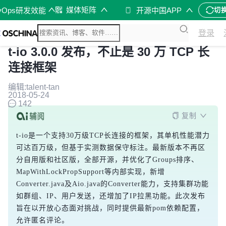
媒体矩阵
vOps研发效能
开源中国APP
切
登录
t-io 3.0.0 发布，不止是 30 万 TCP 长
连接框架
编辑:talent-tan
2018-05-24
142
复制
t-io是一个支持30万级TCP长连接的框架，其单机性能潜力
可达百万级，但基于实测数据保守标注。最新版本不再区
分自用版和社区版，全部开源，并优化了Groups排序、
MapWithLockPropSupport等内部实现，新增
Converter.java及Aio.java的Converter能力，支持集群功能
如群组、IP、用户发送，还增加了IP拉黑功能。此次发布
旨在以开放心态面对挑战，同时提供最新pom依赖配置，
允许匿名评论。