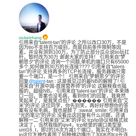
nickelzhang
引用来自“talent-tan”的评论 之所以改口30万，不是
因为tio不支持百万级别，而是目前条件限制等因
素，并没有测到100万，为了防止部分瓜众说tio玩扛
杆，暂时改为30万 谢谢大家的支持！ 引用来自“梦
朝思夕”的评论 咨询一个问题,单机的端口只有65000
多个,如何做到30万的长连接???? 引用来自“talent-
tan”的评论 支持再多的TCP长连接，服务器端只需
要一个端口，是一个！ 引用来自“梦朝思夕”的评论 
回复
@talent
-tan : 这是我见过的最NB的解释了! 引
用来自“开源中国-首席营养师”的评论 这解释我也挻
服的，超级NB。 引用来自“talent-tan”的评论 本来随
口一回，答案也没毛病，看到你们的回复，我竟然
笑起来了，是我笑点低？������ 引用来自“艾
米”的评论 这位同学，你先别笑，再好好想想你的答
案有没有毛病，我也是醉了 :sweat_smile: 引用来自
“光的笔记”的评论 没看出这回复有什么问题，还请
解释一二 引用来自“艾米”的评论 tcp/ip协议帧格式就
决定了，当然我指的ipv4，tcp帧里的端口类型是
uint16_t，即2的16次方减1个端口，我实在不明白t-
io这位大神作者用了何种神功撸出了300K的tcp长连