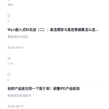
380
|
0
Wyn嵌入式BI实战（二）：直连模型与直连数据集怎么选，
参数为什么不生效？| 葡萄城技术团队
葡萄城技术团队
|
2026-08-07
|
114
|
0
别把产品放在同一个篮子里！读懂IPD产品规划
禅道项目管理软件
|
2026-08-07