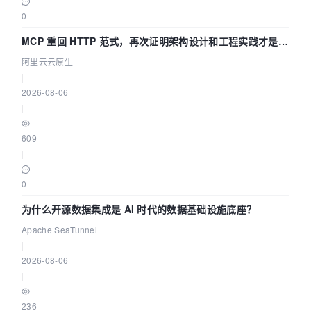
0
MCP 重回 HTTP 范式，再次证明架构设计和工程实践才是稀
缺资源
阿里云云原生
|
2026-08-06
|
609
|
0
为什么开源数据集成是 AI 时代的数据基础设施底座？
Apache SeaTunnel
|
2026-08-06
|
236