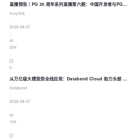
直播预告｜PG 30 周年系列直播第六期：中国开发者与PG内
核——我们改得动吗？我们贡献了什么？
IvorySQL
|
2026-08-07
|
209
|
0
从万亿级大模型到全线应用：Databend Cloud 助力头部 AI
企业构建全链路 Trace 数据管道
Databend
|
2026-08-07
|
195
|