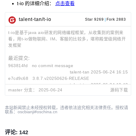
t-io
的详细介绍：
点击查看
talent-tan/t-io
Star 9269
|
Fork 2883
t-io是基于java aio研发的网络编程框架，从收集到的案例来
看，用t-io做物联网、IM、客服的比较多，堪称殿堂级网络开
发框架
最近提交:
963814fd
no commit message
talent-tan
2025-06-24 16:15
e7cd9c68
3.8.7.v20250626-RELEASE
talent-tan
2025-06-24 10:40
master 分支：
2025-06-24
源码下载
1bcbd07b
合入：
https://github.com/tywo45/t-io/pull/67
talent-tan
2025-06-23 15:28
本站新闻禁止未经授权转载，违者依法追究相关法律责任。授权请
联系：oscbianji#oschina.cn
评论: 142