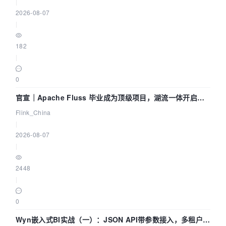
|
2026-08-07
|
182
|
0
官宣｜Apache Fluss 毕业成为顶级项目，湖流一体开启
Agentic Lake 全面实时化时代
Flink_China
|
2026-08-07
|
2448
|
0
Wyn嵌入式BI实战（一）：JSON API带参数接入，多租户数