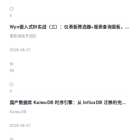
|
0
Wyn嵌入式BI实战（三）：仪表板筛选器+报表查询面板，参
数联动全闭环
葡萄城技术团队
|
2026-08-07
|
99
|
0
国产数据库 KaiwuDB 时序引擎：从 InfluxDB 迁移的完整
技术路径
KaiwuDB
|
2026-08-07
|