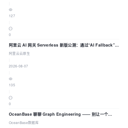
|
127
|
0
阿里云 AI 网关 Serverless 新版公测：通过“AI Fallback”与
拓扑可视化构建 AI 流量治理底座
阿里云云原生
|
2026-08-07
|
135
|
0
OceanBase 聊聊 Graph Engineering —— 别让一个
Agent 既当运动员又
OceanBase数据库