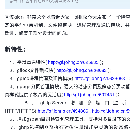
总结由社区平台通过AI大模型技术生成
各位gfer，非常荣幸地告诉大家，gf框架今天发布了一个
定的平滑重启机制、文件锁模块、进程管理及通信模块，并
改进，修复了部分反馈的问题。
新特性：
1、平滑重启特性(
http://gf.johng.cn/625833
)；
2、gflock文件锁模块(
http://gf.johng.cn/626062
)；
3、gproc进程管理及通信模块(
http://gf.johng.cn/626063
)
4、gpage分页管理模块，强大的动态分页及静态分页功
页样式提供了极高的灵活度(
http://gf.johng.cn/597431
)；
5、ghttp.Server增加多端口
HTTP/HTTPS(
http://gf.johng.cn/494366
,
http://gf.johng.cn
6、增加gspath目录检索包管理工具，支持对多目录下的
7、ghttp包控制器及执行对象注册增加更灵活的动态