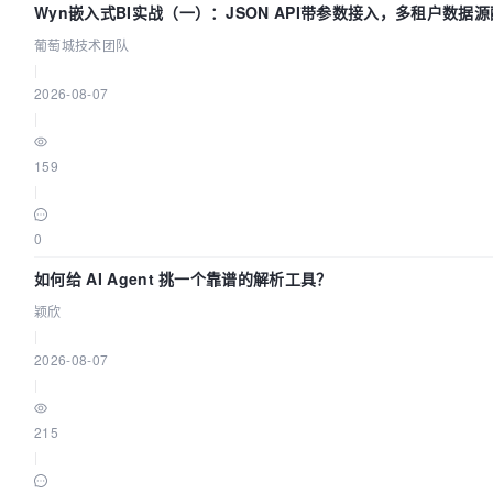
Wyn嵌入式BI实战（一）：JSON API带参数接入，多租户数据源
团队
葡萄城技术团队
|
2026-08-07
|
159
|
0
如何给 AI Agent 挑一个靠谱的解析工具？
颖欣
|
2026-08-07
|
215
|