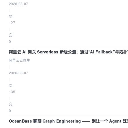
2026-08-07
|
127
|
0
阿里云 AI 网关 Serverless 新版公测：通过“AI Fallback”
底座
阿里云云原生
|
2026-08-07
|
135
|
0
OceanBase 聊聊 Graph Engineering —— 别让一个 Agen