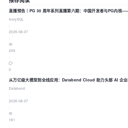
推荐阅读
直播预告｜PG 30 周年系列直播第六期：中国开发者与PG内核
贡献了什么？
IvorySQL
|
2026-08-07
|
209
|
0
从万亿级大模型到全线应用：Databend Cloud 助力头部 AI 企业
管道
Databend
|
2026-08-07
|
181
|