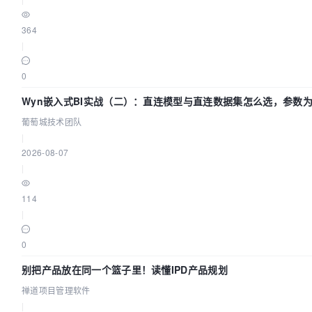
364
|
0
Wyn嵌入式BI实战（二）：直连模型与直连数据集怎么选，参数为
技术团队
葡萄城技术团队
|
2026-08-07
|
114
|
0
别把产品放在同一个篮子里！读懂IPD产品规划
禅道项目管理软件
|