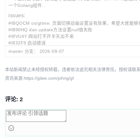
一个Golang组件...
issues:
#IBQOCM os/gtime: 页面切换动画设置没有效果，希望大佬
#IB90HQ dao.update方法设置null值失败
#I8VU4Y 网站打不开半天出不来
#I832F9 启动错误
#I5RWCK 希望添加内存拷贝的函数和[]byte UTF8-GB2312转
master 分支：
2026-08-07
最近提交:
41baf1e2
feat(container/gtree): Add the function of popping le
本站新闻禁止未经授权转载，违者依法追究相关法律责任。授权请联系：oscbia
lanc
资讯来源:https://gitee.com/johng/gf
22c07b25
fix(net/ghttp): windows web admin restart only shu
lon
ba3af235
fix(util/gconv): support array-backed unmarshalling
评论: 2
Erz