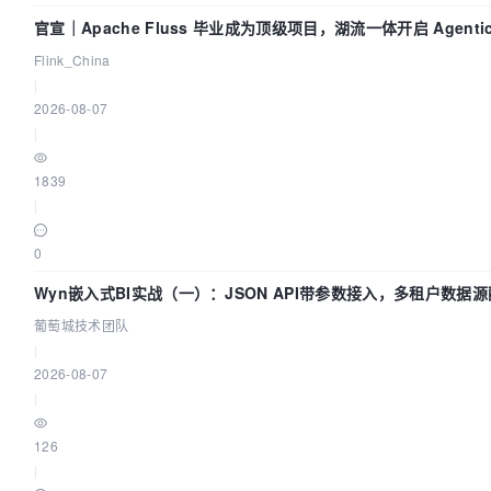
官宣｜Apache Fluss 毕业成为顶级项目，湖流一体开启 Agentic
化时代
Flink_China
|
2026-08-07
|
1839
|
0
Wyn嵌入式BI实战（一）：JSON API带参数接入，多租户数据源
城技术团队
葡萄城技术团队
|
2026-08-07
|
126
|