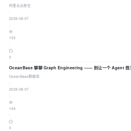
量治理底座
阿里云云原生
|
2026-08-07
|
135
|
0
OceanBase 聊聊 Graph Engineering —— 别让一个 Agen
OceanBase数据库
|
2026-08-07
|
149
|
0