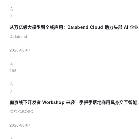
|
0
从万亿级大模型到全线应用：Databend Cloud 助力头部 AI 
Trace 数据管道
Databend
|
2026-08-07
|
168
|
0
南京线下开发者 Workshop 来袭！手把手落地商用具身交互智能 A
哈哈欧尼OSC
|
2026-08-07
|