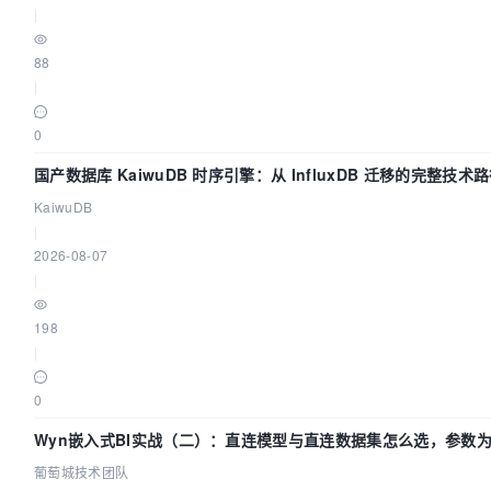
|
88
|
0
国产数据库 KaiwuDB 时序引擎：从 InfluxDB 迁移的完整技术
KaiwuDB
|
2026-08-07
|
198
|
0
Wyn嵌入式BI实战（二）：直连模型与直连数据集怎么选，参数为
葡萄城技术团队
葡萄城技术团队