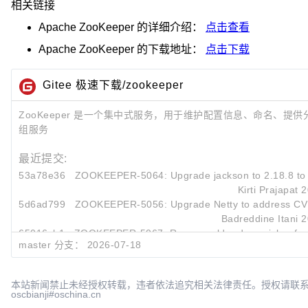
相关链接
Apache ZooKeeper
的详细介绍：
点击查看
Apache ZooKeeper
的下载地址：
点击下载
Gitee 极速下载/zookeeper
ZooKeeper 是一个集中式服务，用于维护配置信息、命名、提
组服务
最近提交:
53a78e36
ZOOKEEPER-5064: Upgrade jackson to 2.18.8 to 
Kirti Prajapat
2
5d6ad799
ZOOKEEPER-5056: Upgrade Netty to address CVE 
Badreddine Itani
2
65016cb1
ZOOKEEPER-5067: Remove older docs picker fro
master 分支：
2026-07-18
Yurii Palamarchuk
2
本站新闻禁止未经授权转载，违者依法追究相关法律责任。授权请联
oscbianji#oschina.cn