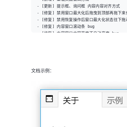
- [更新] 提示框、询问框 内容内容对齐方式

- [修复] 禁用窗口最大化后拖曳到顶部再拖下来位
- [修复] 禁用恢复操作后窗口最大化状态往下拖动
- [修复] 内容窗口滚动条 bug

- [修复] 内容窗口内容高度不自动高度 bug

- [修复] 窗口组不传默认索引出错bug， 默认为
- [修复] 禁用窗口调整大小后拖曳到顶部还能最大化
- [修复] 加载完成触发两次 bug

- [修复] 提示框、消息框、询问框、加载框、输入
- [修复] 页面窗口加载监听机制中遮罩对象获取错误
文档示例：
- [修复] 窗口处于最小化或最大化时还能最小化，
- [修复] 设置窗口位置 bug

- [修复] 设置页面窗口地址时不显示 加载遮罩层 
- [修复] frames、buttons 不能深度复制对象 
- [修复] 设置窗口组文本内容、URL内容 bug