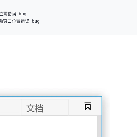
置错误 bug

窗口位置错误 bug

0，也就是第一个

 bug

框 事件不应用 bug

 bug

最大化 bug

bug

bug
