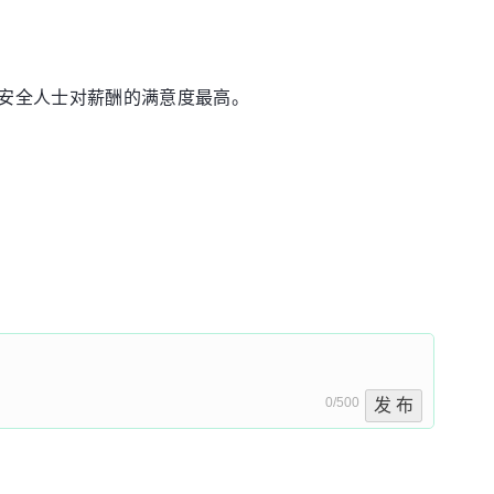
安全人士对薪酬的满意度最高。
0/500
发 布