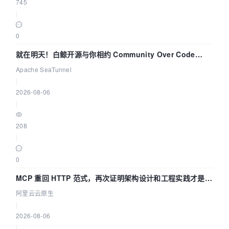
745
|
0
就在明天！白鲸开源与你相约 Community Over Code
Asia 2026 主题演讲！
Apache SeaTunnel
|
2026-08-06
|
208
|
0
MCP 重回 HTTP 范式，再次证明架构设计和工程实践才是稀
缺资源
阿里云云原生
|
2026-08-06
|