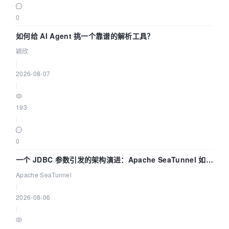
0
如何给 AI Agent 挑一个靠谱的解析工具？
颖欣
|
2026-08-07
|
193
|
0
一个 JDBC 参数引发的架构演进：Apache SeaTunnel 如何
解决数据同步中的“定时 Flush”难题
Apache SeaTunnel
|
2026-08-06
|