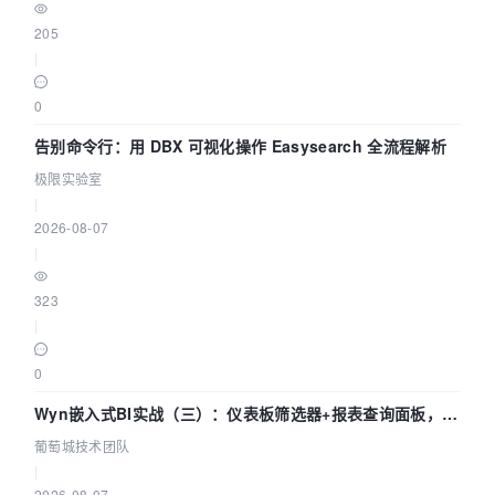
205
|
0
告别命令行：用 DBX 可视化操作 Easysearch 全流程解析
极限实验室
|
2026-08-07
|
323
|
0
Wyn嵌入式BI实战（三）：仪表板筛选器+报表查询面板，参
数联动全闭环
葡萄城技术团队
|
2026-08-07