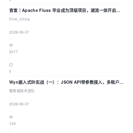
官宣｜Apache Fluss 毕业成为顶级项目，湖流一体开启
Agentic Lake 全面实时化时代
Flink_China
|
2026-08-07
|
2017
|
0
Wyn嵌入式BI实战（一）：JSON API带参数接入，多租户数
据源配置指南 | 葡萄城技术团队
葡萄城技术团队
|
2026-08-07
|
126
|