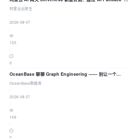
拓扑可视化构建 AI 流量治理底座
阿里云云原生
|
2026-08-07
|
135
|
0
OceanBase 聊聊 Graph Engineering —— 别让一个
Agent 既当运动员又
OceanBase数据库
|
2026-08-07
|
149
|
0