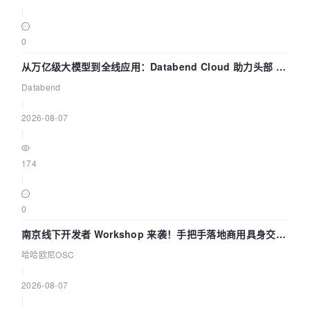
|
0
从万亿级大模型到全线应用：Databend Cloud 助力头部 AI
企业构建全链路 Trace 数据管道
Databend
|
2026-08-07
|
174
|
0
南京线下开发者 Workshop 来袭！手把手落地商用具身交互
智能 Agent 应用
哈哈欧尼OSC
|
2026-08-07
|