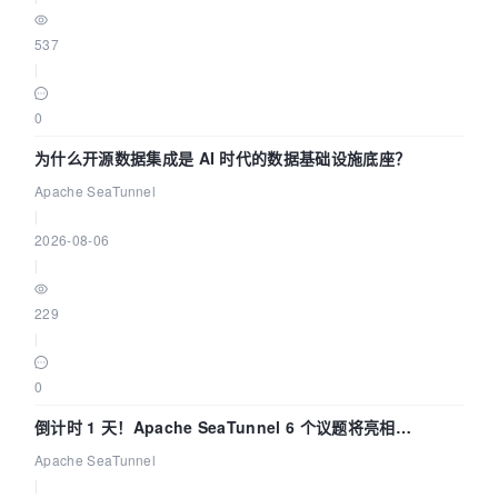
537
|
0
为什么开源数据集成是 AI 时代的数据基础设施底座？
Apache SeaTunnel
|
2026-08-06
|
229
|
0
倒计时 1 天！Apache SeaTunnel 6 个议题将亮相
Community Over Code Asia 2026
Apache SeaTunnel
|