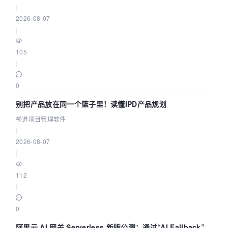
|
2026-08-07
|
105
|
0
别把产品放在同一个篮子里！读懂IPD产品规划
禅道项目管理软件
|
2026-08-07
|
112
|
0
阿里云 AI 网关 Serverless 新版公测：通过“AI Fallback”与