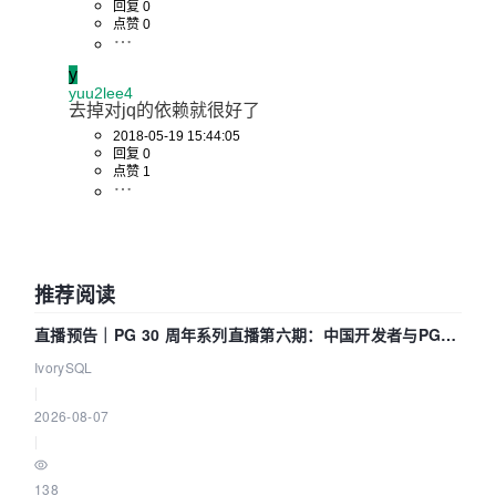
回复 0
点赞 0
y
yuu2lee4
去掉对jq的依赖就很好了
2018-05-19 15:44:05
回复 0
点赞 1
推荐阅读
直播预告｜PG 30 周年系列直播第六期：中国开发者与PG内
核——我们改得动吗？我们贡献了什么？
IvorySQL
|
2026-08-07
|
138