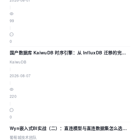
|
99
|
0
国产数据库 KaiwuDB 时序引擎：从 InfluxDB 迁移的完整
技术路径
KaiwuDB
|
2026-08-07
|
220
|
0
Wyn嵌入式BI实战（二）：直连模型与直连数据集怎么选，
参数为什么不生效？| 葡萄城技术团队
葡萄城技术团队