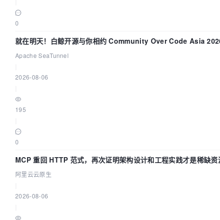
|
0
就在明天！白鲸开源与你相约 Community Over Code Asia 20
讲！
Apache SeaTunnel
|
2026-08-06
|
195
|
0
MCP 重回 HTTP 范式，再次证明架构设计和工程实践才是稀缺资
阿里云云原生
|
2026-08-06
|