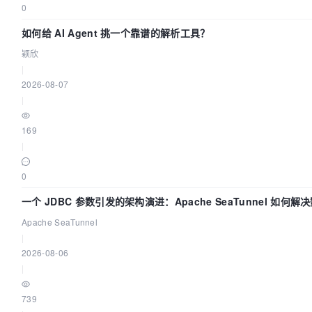
0
如何给 AI Agent 挑一个靠谱的解析工具？
颖欣
|
2026-08-07
|
169
|
0
一个 JDBC 参数引发的架构演进：Apache SeaTunnel 如何
的“定时 Flush”难题
Apache SeaTunnel
|
2026-08-06
|
739