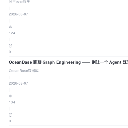
AI 流量治理底座
阿里云云原生
|
2026-08-07
|
124
|
0
OceanBase 聊聊 Graph Engineering —— 别让一个 Agen
OceanBase数据库
|
2026-08-07
|
134
|
0