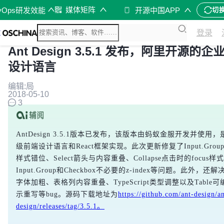
媒体矩阵
vOps研发效能
开源中国APP
切
登录
Ant Design 3.5.1 发布，阿里开源的
设计语言
编辑:局
2018-05-10
3
AntDesign 3.5.1版本已发布，该版本由蚂蚁金服开发并使用
级前端设计语言和React框架实现。此次更新修复了Input.Group
样式错位、Select箭头与内容重叠、Collapse点击时的focus样
Input.Group和Checkbox不必要的z-index等问题。此外，
字体加粗、表格列内容重叠、TypeScript类型调整以及Table
示重写等bug。源码下载地址为
https://github.com/ant-design/an
design/releases/tag/3.5.1。