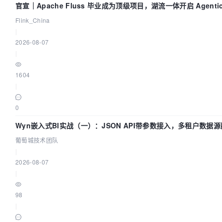
官宣｜Apache Fluss 毕业成为顶级项目，湖流一体开启 Agentic
实时化时代
Flink_China
|
2026-08-07
|
1604
|
0
Wyn嵌入式BI实战（一）：JSON API带参数接入，多租户数据源
葡萄城技术团队
葡萄城技术团队
|
2026-08-07
|
98
|