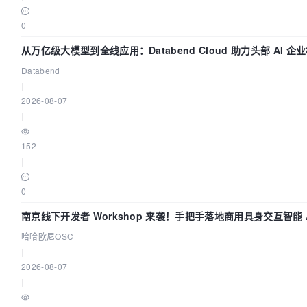
0
从万亿级大模型到全线应用：Databend Cloud 助力头部 AI 
Trace 数据管道
Databend
|
2026-08-07
|
152
|
0
南京线下开发者 Workshop 来袭！手把手落地商用具身交互智能 A
哈哈欧尼OSC
|
2026-08-07
|