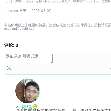
c514396f
docs: add changelog 6.5.4 (#58904)
xrkffgg
2026
master 分支：
2026-08-07
本站新闻禁止未经授权转载，违者依法追究相关法律责任。授权请联
oscbianji#oschina.cn
评论: 3
Mr_祝靖俊
引用来自“最长的旅途”的评论 low逼，这能叫设计语言