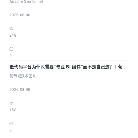
Community Over Code Asia 2026
Apache SeaTunnel
|
2026-08-06
|
218
|
0
低代码平台为什么需要"专业 BI 组件"而不是自己造？ | 葡萄
城技术团队
葡萄城技术团队
|
2026-08-06
|
160
|
0