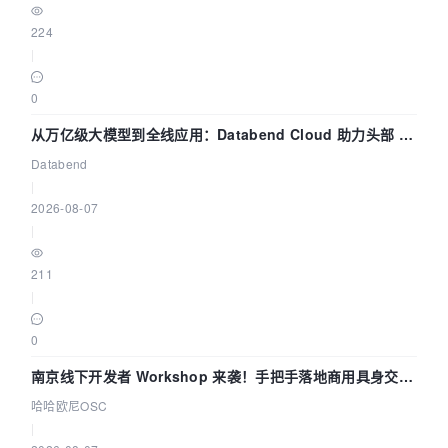
224
|
0
从万亿级大模型到全线应用：Databend Cloud 助力头部 AI
企业构建全链路 Trace 数据管道
Databend
|
2026-08-07
|
211
|
0
南京线下开发者 Workshop 来袭！手把手落地商用具身交互
智能 Agent 应用
哈哈欧尼OSC
|