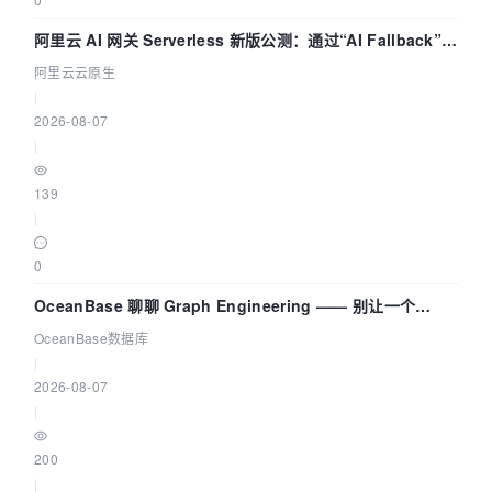
阿里云 AI 网关 Serverless 新版公测：通过“AI Fallback”与
拓扑可视化构建 AI 流量治理底座
阿里云云原生
|
2026-08-07
|
139
|
0
OceanBase 聊聊 Graph Engineering —— 别让一个
Agent 既当运动员又
OceanBase数据库
|
2026-08-07
|
200
|