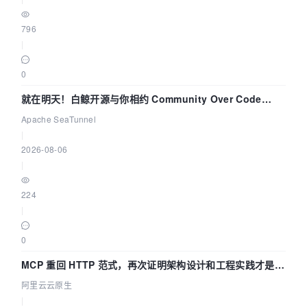
796
|
0
就在明天！白鲸开源与你相约 Community Over Code
Asia 2026 主题演讲！
Apache SeaTunnel
|
2026-08-06
|
224
|
0
MCP 重回 HTTP 范式，再次证明架构设计和工程实践才是稀
缺资源
阿里云云原生
|