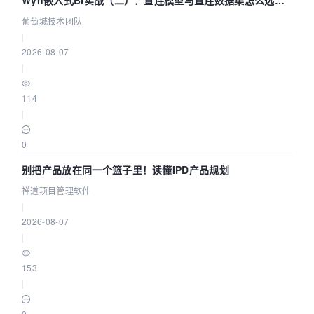
Wyn嵌入式BI实战（二）：直连模型与直连数据集怎么选，
参数为什么不生效？| 葡萄城技术团队
葡萄城技术团队
|
2026-08-07
|
114
|
0
别把产品放在同一个篮子里！读懂IPD产品规划
禅道项目管理软件
|
2026-08-07
|
153
|
0