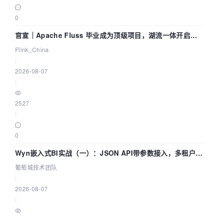
0
官宣｜Apache Fluss 毕业成为顶级项目，湖流一体开启
Agentic Lake 全面实时化时代
Flink_China
|
2026-08-07
|
2527
|
0
Wyn嵌入式BI实战（一）：JSON API带参数接入，多租户数
据源配置指南 | 葡萄城技术团队
葡萄城技术团队
|
2026-08-07
|