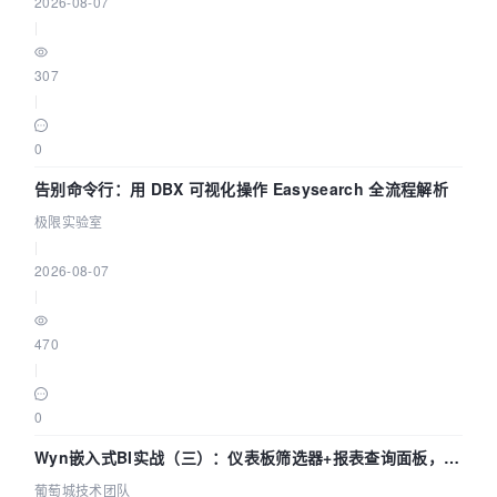
2026-08-07
|
307
|
0
告别命令行：用 DBX 可视化操作 Easysearch 全流程解析
极限实验室
|
2026-08-07
|
470
|
0
Wyn嵌入式BI实战（三）：仪表板筛选器+报表查询面板，参
数联动全闭环
葡萄城技术团队