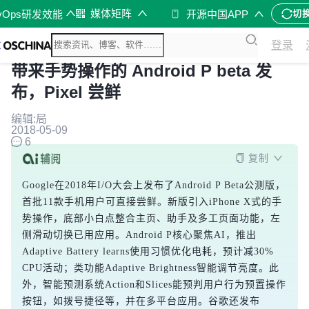
媒体矩阵
vOps研发效能
开源中国APP
切
登录
带来手势操作的 Android P beta 发
布，Pixel 尝鲜
编辑:局
2018-05-09
6
复制
Google在2018年I/O大会上发布了Android P Beta公测版，
首批11款手机用户可直接尝鲜。新版引入iPhone X式的手
势操作，底部小白点整合主页、助手及多工页面功能，左
侧滑动切换已用应用。Android P核心聚焦AI，推出
Adaptive Battery learns使用习惯优化电耗，预计减30% 
CPU活动；类功能Adaptive Brightness智能调节亮度。此
外，智能预测系统Action和Slices能预判用户行为预置操作
按钮，如拨号捷径等，并在多平台应用。谷歌还发布