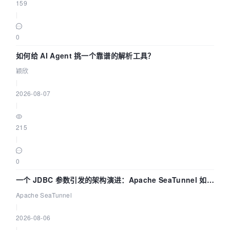
159
|
0
如何给 AI Agent 挑一个靠谱的解析工具？
颖欣
|
2026-08-07
|
215
|
0
一个 JDBC 参数引发的架构演进：Apache SeaTunnel 如何
解决数据同步中的“定时 Flush”难题
Apache SeaTunnel
|
2026-08-06
|