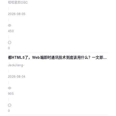
哈哈欧尼OSC
|
2026-08-05
|
450
|
0
都HTML5了，Web端即时通讯技术到底该用什么？一文即
懂！
JackJiang-
|
2026-08-04
|
905
|
0