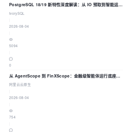
PostgreSQL 18/19 新特性深度解读：从 IO 预取到智能运
维，全面提升数据库体验
IvorySQL
|
2026-08-04
|
5094
|
0
从 AgentScope 到 FinXScope：金融级智能体运行底座的
演进与实践
阿里云云原生
|
2026-08-04
|
754
|