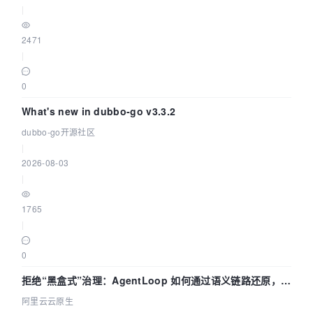
|
2471
|
0
What's new in dubbo-go v3.3.2
dubbo-go开源社区
|
2026-08-03
|
1765
|
0
拒绝“黑盒式”治理：AgentLoop 如何通过语义链路还原，精
准发现 AI 调用中的敏感数据泄漏？
阿里云云原生