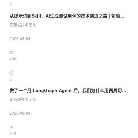
0
从提示词到Skill：AI生成测试用例的技术演进之路 | 葡萄城
技术团队
葡萄城技术团队
|
2026-08-04
|
488
|
0
做了一个月 LangGraph Agent 后，我们为什么用两周切到
了 Skill？ | 葡萄城技术团队
葡萄城技术团队
|
2026-08-04
|
942