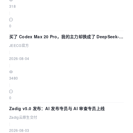
318
|
0
买了 Codex Max 20 Pro，我的主力却换成了 DeepSeek-
V4-Flash——因为它快得不可思议
JEECG官方
|
2026-08-04
|
3480
|
0
Zadig v5.0 发布：AI 发布专员与 AI 审查专员上线
Zadig云原生交付
|
2026-08-03