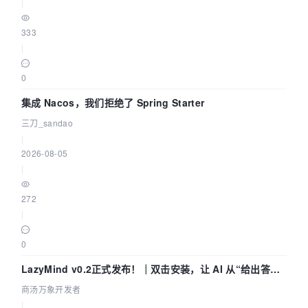
|
333
|
0
集成 Nacos，我们拒绝了 Spring Starter
三刀_sandao
|
2026-08-05
|
272
|
0
LazyMind v0.2正式发布！｜双击安装，让 AI 从“给出答案”
走到“完成交付”
商汤万象开发者
|