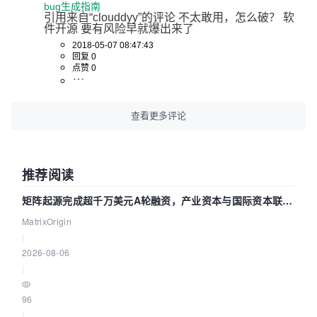
bug生成指南
引用来自“clouddyy”的评论 不太敢用，怎么破？ 软
件开源 要有风险早就爆出来了
2018-05-07 08:47:43
回复 0
点赞 0
查看更多评论
推荐阅读
矩阵起源完成超千万美元A轮融资，产业资本与国际资本联手
押注企业级AI基础设施赛道
MatrixOrigin
|
2026-08-06
|
96
|