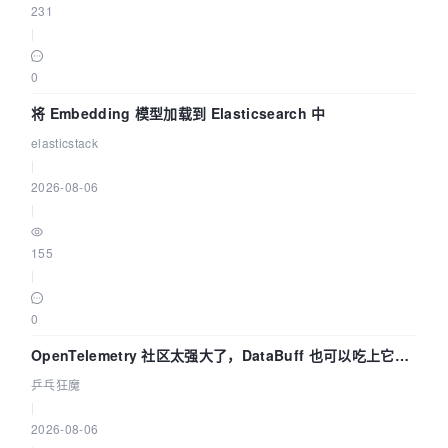
231
|
0
将 Embedding 模型加载到 Elasticsearch 中
elasticstack
|
2026-08-06
|
155
|
0
OpenTelemetry 社区太强大了，DataBuff 也可以吃上它的
eBPF 链路了
乒乓狂魔
|
2026-08-06