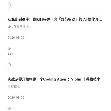
0
从混乱到秩序：我如何搭建一套「规范驱动」的 AI 协作开发
体系
vivo互联网技术
|
2026-08-06
|
146
|
0
实战从零开始构建一个Coding Agent：Violin ｜得物技术
得物技术
|
2026-08-06
|