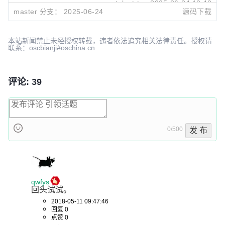
talent-tan
2025-06-24 10:40
master 分支：
2025-06-24
源码下载
1bcbd07b
合入：
https://github.com/tywo45/t-io/pull/67
talent-tan
2025-06-23 15:28
本站新闻禁止未经授权转载，违者依法追究相关法律责任。授权请
联系：oscbianji#oschina.cn
评论: 39
0/500
发 布
qwfys
回头试试。
2018-05-11 09:47:46
回复 0
点赞 0