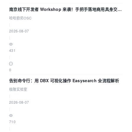
南京线下开发者 Workshop 来袭！手把手落地商用具身交互
智能 Agent 应用
哈哈欧尼OSC
|
2026-08-07
|
431
|
0
告别命令行：用 DBX 可视化操作 Easysearch 全流程解析
极限实验室
|
2026-08-07
|
710
|