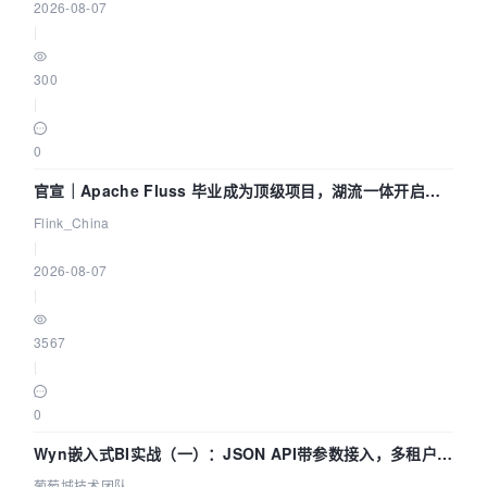
2026-08-07
|
300
|
0
官宣｜Apache Fluss 毕业成为顶级项目，湖流一体开启
Agentic Lake 全面实时化时代
Flink_China
|
2026-08-07
|
3567
|
0
Wyn嵌入式BI实战（一）：JSON API带参数接入，多租户数
据源配置指南 | 葡萄城技术团队
葡萄城技术团队