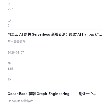
257
|
0
阿里云 AI 网关 Serverless 新版公测：通过“AI Fallback”与
拓扑可视化构建 AI 流量治理底座
阿里云云原生
|
2026-08-07
|
185
|
0
OceanBase 聊聊 Graph Engineering —— 别让一个
Agent 既当运动员又
OceanBase数据库
|