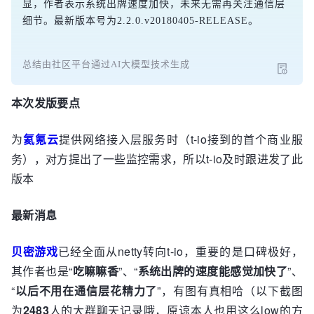
显，作者表示系统出牌速度加快，未来无需再关注通信层
细节。最新版本号为2.2.0.v20180405-RELEASE。
总结由社区平台通过AI大模型技术生成
本次发版要点
为
氦氪云
提供网络接入层服务时（t-io接到的首个商业服
务），对方提出了一些监控需求，所以t-io及时跟进发了此
版本
最新消息
贝密游戏
已经全面从netty转向t-io，重要的是口碑极好，
其作者也是“
吃嘛嘛香
”、“
系统出牌的速度能感觉加快了
”、
“
以后不用在通信层花精力了
”，有图有真相哈（以下截图
为
2483
人的大群聊天记录哦，原谅本人也用这么low的方