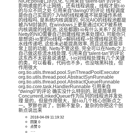
NIO/Epoll接口的优化. 引用来自“talent-tan”的评论 
影响速度的不止网络，还有线程调度，线程才是t-io
的与众不同之处 引用来自“dwing0”的评论 线程调度
是你自己实现的? JVM的线程难道不就是操作系统
的线程吗, 是系统内核调度的. 何况AIO的线程池都是
被JVM封装的, 在windows上更是通过IOCP被系统
内核调度的线程池, 这些都跟t-io有什么关系? 反而是
Netty的NIO需要自己创建线程池来处理IO. 可能你只
是想说t-io里的io线程->解码线程->处理线程这些流
水线传递吧, 这些未必能提高效率, 而且这些都是非
常上层的功能, Netty不管这些, 完全可以在Netty之上
自己做这些流水线处理. 引用来自“talent-tan”的评论 
这东西不太容易说清楚，t-io对线程处理有几个关键
的类，可以看看，代码也不多，也没啥黑科技，但
作用很大 
org.tio.utils.thread.pool.SynThreadPoolExecutor 
org.tio.utils.thread.pool.AbstractSynRunnable 
org.tio.utils.thread.pool.AbstractQueueRunnable 
org.tio.core.task.HandlerRunnable 引用来自
“dwing0”的评论 确实没什么特别的, 就是简单用
ConcurrentLinkedQueue作为队列的线程池并发处
理 是的，但是作用很大，是t-io几个核心创新点之
一。罗胖也说了，创新不复杂，复杂的你把这个创
新点说出来
2018-04-09 11:19:32
回复 0
点赞 0