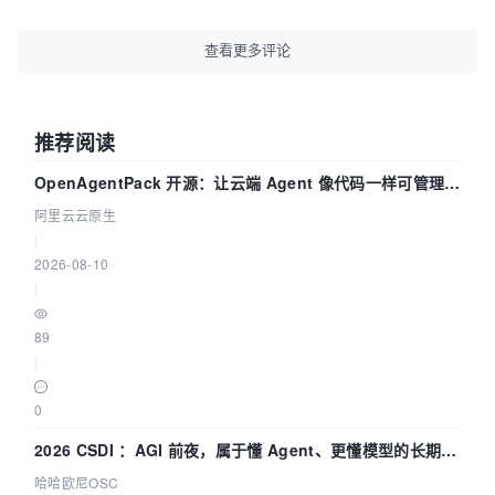
查看更多评论
推荐阅读
OpenAgentPack 开源：让云端 Agent 像代码一样可管理、
可迁移
阿里云云原生
|
2026-08-10
|
89
|
0
2026 CSDI ：AGI 前夜，属于懂 Agent、更懂模型的长期深
耕企业
哈哈欧尼OSC