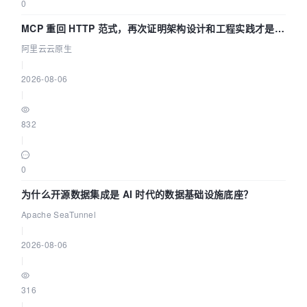
0
MCP 重回 HTTP 范式，再次证明架构设计和工程实践才是稀
缺资源
阿里云云原生
|
2026-08-06
|
832
|
0
为什么开源数据集成是 AI 时代的数据基础设施底座？
Apache SeaTunnel
|
2026-08-06
|
316
|