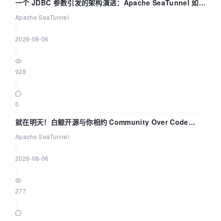
一个 JDBC 参数引发的架构演进：Apache SeaTunnel 如何
解决数据同步中的“定时 Flush”难题
Apache SeaTunnel
|
2026-08-06
|
928
|
0
就在明天！白鲸开源与你相约 Community Over Code
Asia 2026 主题演讲！
Apache SeaTunnel
|
2026-08-06
|
277
|