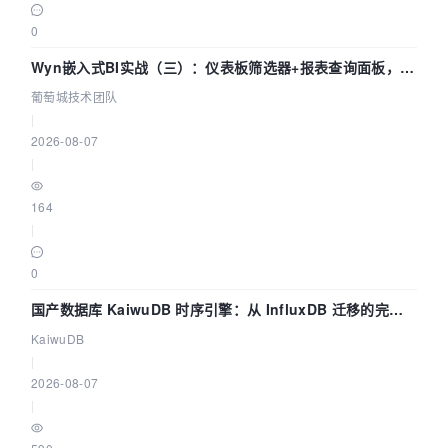
0
Wyn嵌入式BI实战（三）：仪表板筛选器+报表查询面板，参
数联动全闭环
葡萄城技术团队
|
2026-08-07
|
164
|
0
国产数据库 KaiwuDB 时序引擎：从 InfluxDB 迁移的完整
技术路径
KaiwuDB
|
2026-08-07
|