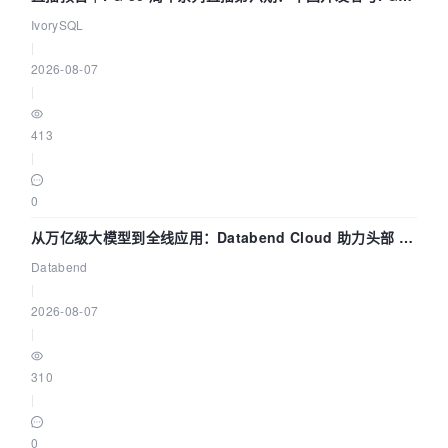
核——我们改得动吗？我们贡献了什么？
IvorySQL
|
2026-08-07
|
413
|
0
从万亿级大模型到全线应用：Databend Cloud 助力头部 AI
企业构建全链路 Trace 数据管道
Databend
|
2026-08-07
|
310
|
0