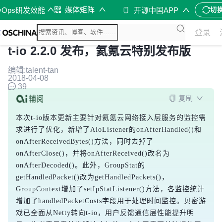
媒体矩阵
vOps研发效能
开源中国APP
切
登录
t-io 2.2.0 发布，氦氪云特别发布版
编辑:talent-tan
2018-04-08
39
复制
本次t-io版本更新主要针对氦氪云网络接入层服务的监控需
求进行了优化，新增了AioListener的onAfterHandled()和
onAfterReceivedBytes()方法，同时去掉了
onAfterClose()，并将onAfterReceived()改名为
onAfterDecoded()。此外，GroupStat的
getHandledPacket()改为getHandledPackets()，
GroupContext增加了setIpStatListener()方法，各监控统计
增加了handledPacketCosts字段用于处理时间监控。贝密游
戏已全面从Netty转向t-io，用户反馈通信层性能提升明