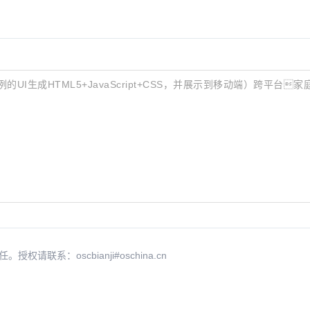
实例的UI生成HTML5+JavaScript+CSS，并展示到移动端）跨平台家
系：oscbianji#oschina.cn