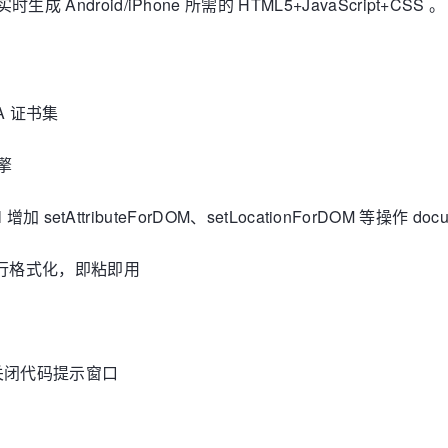
ndroid/iPhone 所需的 HTML5+JavaScript+CSS 
CA 证书集
擎
l 增加 setAttributeForDOM、setLocationForDOM 等操作 d
本进行格式化，即粘即用
关闭代码提示窗口