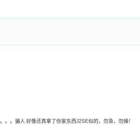
J2SE。。。骗人 好像还真拿了你家东西J2SE似的，勿急，勿燥！