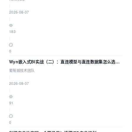
|
2026-08-07
|
183
|
0
Wyn嵌入式BI实战（二）：直连模型与直连数据集怎么选，
参数为什么不生效？| 葡萄城技术团队
葡萄城技术团队
|
2026-08-07
|
91
|
0