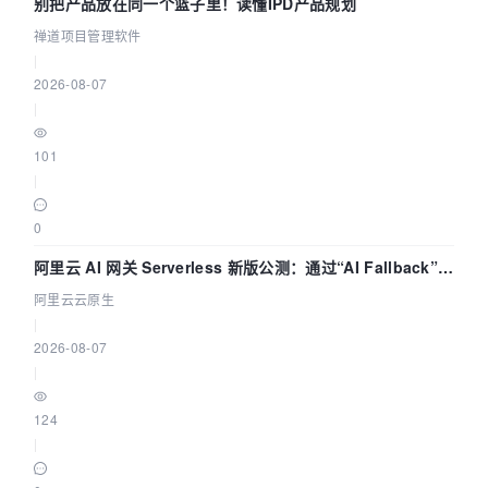
别把产品放在同一个篮子里！读懂IPD产品规划
禅道项目管理软件
|
2026-08-07
|
101
|
0
阿里云 AI 网关 Serverless 新版公测：通过“AI Fallback”与
拓扑可视化构建 AI 流量治理底座
阿里云云原生
|
2026-08-07
|
124
|