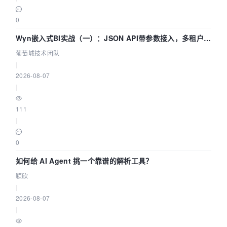
0
Wyn嵌入式BI实战（一）：JSON API带参数接入，多租户数
据源配置指南 | 葡萄城技术团队
葡萄城技术团队
|
2026-08-07
|
111
|
0
如何给 AI Agent 挑一个靠谱的解析工具？
颖欣
|
2026-08-07
|