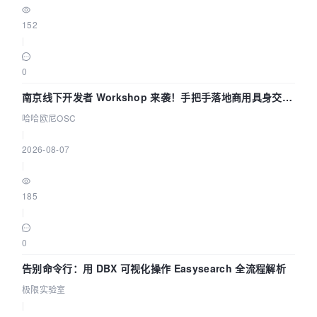
152
|
0
南京线下开发者 Workshop 来袭！手把手落地商用具身交互
智能 Agent 应用
哈哈欧尼OSC
|
2026-08-07
|
185
|
0
告别命令行：用 DBX 可视化操作 Easysearch 全流程解析
极限实验室
|