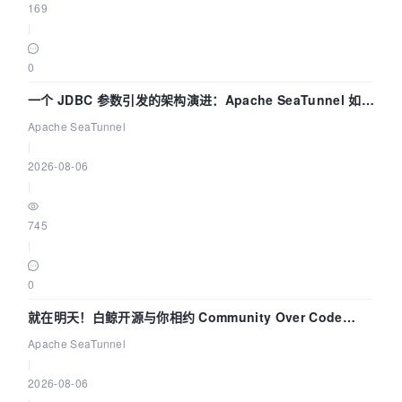
169
|
0
一个 JDBC 参数引发的架构演进：Apache SeaTunnel 如何
解决数据同步中的“定时 Flush”难题
Apache SeaTunnel
|
2026-08-06
|
745
|
0
就在明天！白鲸开源与你相约 Community Over Code
Asia 2026 主题演讲！
Apache SeaTunnel
|
2026-08-06