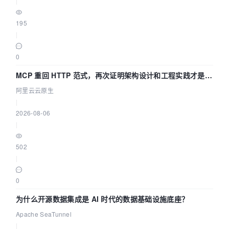
|
195
|
0
MCP 重回 HTTP 范式，再次证明架构设计和工程实践才是稀
缺资源
阿里云云原生
|
2026-08-06
|
502
|
0
为什么开源数据集成是 AI 时代的数据基础设施底座？
Apache SeaTunnel
|