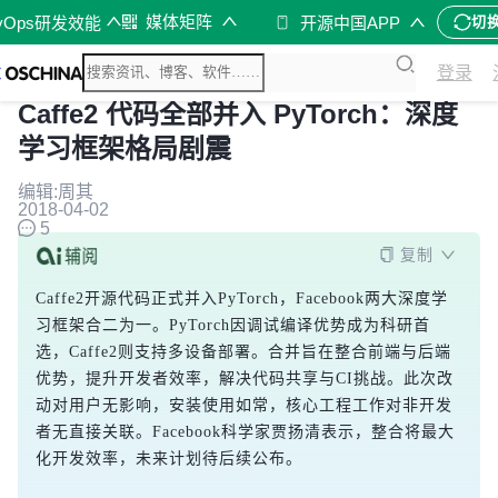
媒体矩阵
vOps研发效能
开源中国APP
切
登录
Caffe2 代码全部并入 PyTorch：深度
学习框架格局剧震
编辑:周其
2018-04-02
5
复制
Caffe2开源代码正式并入PyTorch，Facebook两大深度学
习框架合二为一。PyTorch因调试编译优势成为科研首
选，Caffe2则支持多设备部署。合并旨在整合前端与后端
优势，提升开发者效率，解决代码共享与CI挑战。此次改
动对用户无影响，安装使用如常，核心工程工作对非开发
者无直接关联。Facebook科学家贾扬清表示，整合将最大
化开发效率，未来计划待后续公布。