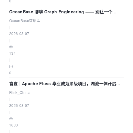
0
OceanBase 聊聊 Graph Engineering —— 别让一个
Agent 既当运动员又
OceanBase数据库
|
2026-08-07
|
134
|
0
官宣｜Apache Fluss 毕业成为顶级项目，湖流一体开启
Agentic Lake 全面实时化时代
Flink_China
|
2026-08-07
|
1630
|