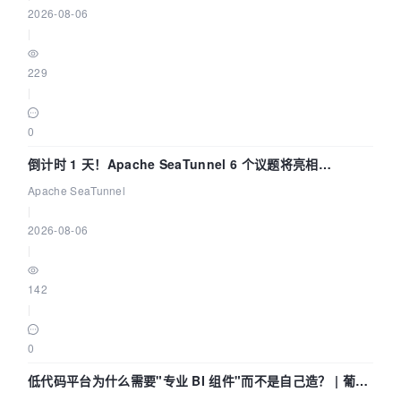
2026-08-06
|
229
|
0
倒计时 1 天！Apache SeaTunnel 6 个议题将亮相
Community Over Code Asia 2026
Apache SeaTunnel
|
2026-08-06
|
142
|
0
低代码平台为什么需要"专业 BI 组件"而不是自己造？ | 葡萄