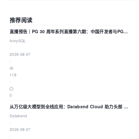
推荐阅读
直播预告｜PG 30 周年系列直播第六期：中国开发者与PG内
核——我们改得动吗？我们贡献了什么？
IvorySQL
|
2026-08-07
|
118
|
0
从万亿级大模型到全线应用：Databend Cloud 助力头部 AI
企业构建全链路 Trace 数据管道
Databend
|
2026-08-07
|