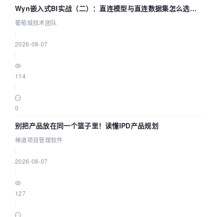
Wyn嵌入式BI实战（二）：直连模型与直连数据集怎么选，
参数为什么不生效？| 葡萄城技术团队
葡萄城技术团队
|
2026-08-07
|
114
|
0
别把产品放在同一个篮子里！读懂IPD产品规划
禅道项目管理软件
|
2026-08-07
|
127
|