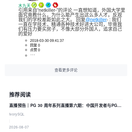
木九天
引用来自“netkiller-”的评论 一直想知道，外国大学里
面究竟教什么，为什么能产生出这么多人才。反观
我们的学校差距如此之大。 回复
@netkiller
- : 我们
一直在学技术，精通各种技术好进大公司，毕竟我
们有压力要买房子，不像大部分外国人，追求自己
的爱好
2018-03-30 09:41:37
回复 0
点赞 0
查看更多评论
推荐阅读
直播预告｜PG 30 周年系列直播第六期：中国开发者与PG内
核——我们改得动吗？我们贡献了什么？
IvorySQL
|
2026-08-07