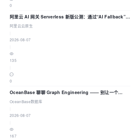
0
阿里云 AI 网关 Serverless 新版公测：通过“AI Fallback”与
拓扑可视化构建 AI 流量治理底座
阿里云云原生
|
2026-08-07
|
135
|
0
OceanBase 聊聊 Graph Engineering —— 别让一个
Agent 既当运动员又
OceanBase数据库
|
2026-08-07
|
167