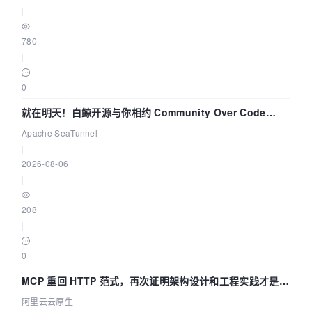
|
780
|
0
就在明天！白鲸开源与你相约 Community Over Code
Asia 2026 主题演讲！
Apache SeaTunnel
|
2026-08-06
|
208
|
0
MCP 重回 HTTP 范式，再次证明架构设计和工程实践才是稀
缺资源
阿里云云原生