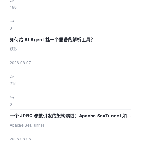
159
|
0
如何给 AI Agent 挑一个靠谱的解析工具？
颖欣
|
2026-08-07
|
215
|
0
一个 JDBC 参数引发的架构演进：Apache SeaTunnel 如何
解决数据同步中的“定时 Flush”难题
Apache SeaTunnel
|
2026-08-06