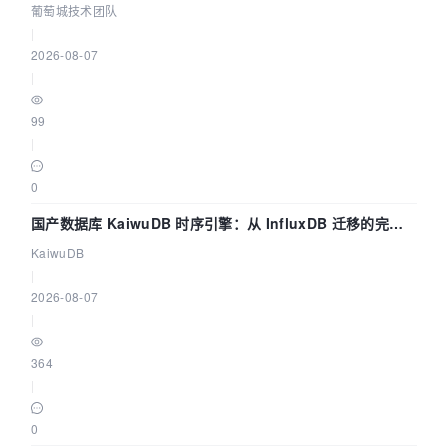
数联动全闭环
葡萄城技术团队
|
2026-08-07
|
99
|
0
国产数据库 KaiwuDB 时序引擎：从 InfluxDB 迁移的完整
技术路径
KaiwuDB
|
2026-08-07
|
364
|
0