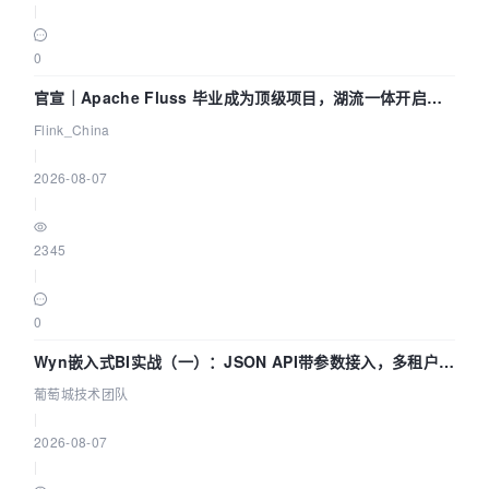
|
0
官宣｜Apache Fluss 毕业成为顶级项目，湖流一体开启
Agentic Lake 全面实时化时代
Flink_China
|
2026-08-07
|
2345
|
0
Wyn嵌入式BI实战（一）：JSON API带参数接入，多租户数
据源配置指南 | 葡萄城技术团队
葡萄城技术团队
|
2026-08-07
|