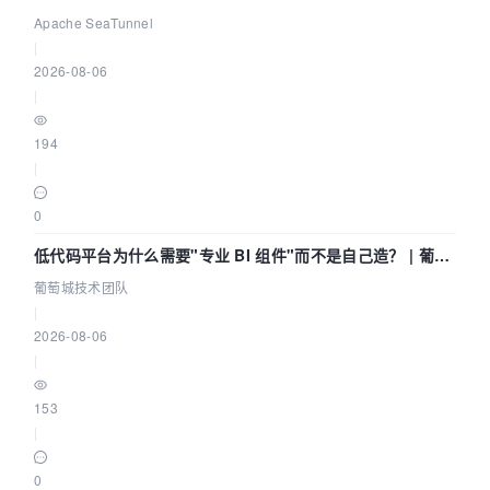
Community Over Code Asia 2026
Apache SeaTunnel
|
2026-08-06
|
194
|
0
低代码平台为什么需要"专业 BI 组件"而不是自己造？ | 葡萄
城技术团队
葡萄城技术团队
|
2026-08-06
|
153
|
0