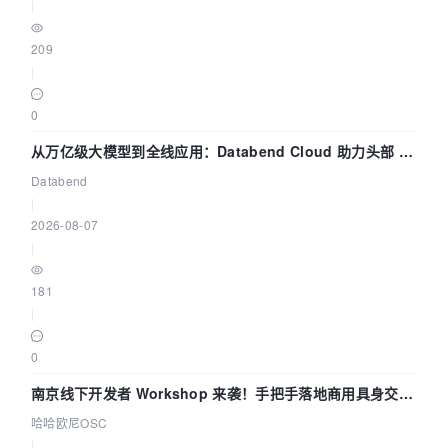
|
209
|
0
从万亿级大模型到全线应用：Databend Cloud 助力头部 AI
企业构建全链路 Trace 数据管道
Databend
|
2026-08-07
|
181
|
0
南京线下开发者 Workshop 来袭！手把手落地商用具身交互
智能 Agent 应用
哈哈欧尼OSC
|