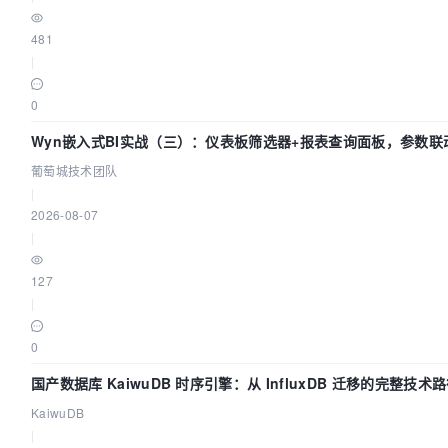
481
|
0
Wyn嵌入式BI实战（三）：仪表板筛选器+报表查询面板，参数联
葡萄城技术团队
|
2026-08-07
|
127
|
0
国产数据库 KaiwuDB 时序引擎：从 InfluxDB 迁移的完整技术
KaiwuDB
|