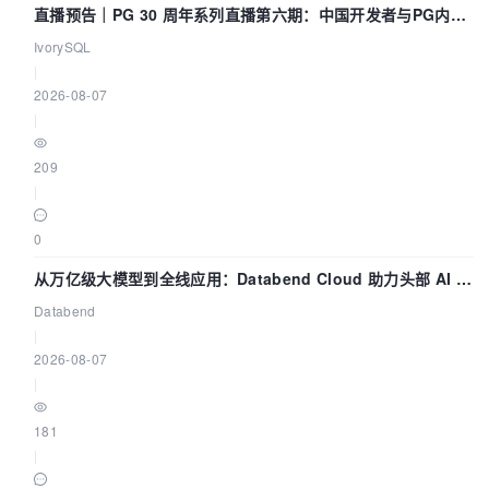
直播预告｜PG 30 周年系列直播第六期：中国开发者与PG内核
——我们改得动吗？我们贡献了什么？
IvorySQL
|
2026-08-07
|
209
|
0
从万亿级大模型到全线应用：Databend Cloud 助力头部 AI 企
业构建全链路 Trace 数据管道
Databend
|
2026-08-07
|
181
|