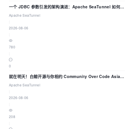
一个 JDBC 参数引发的架构演进：Apache SeaTunnel 如何解
决数据同步中的“定时 Flush”难题
Apache SeaTunnel
|
2026-08-06
|
780
|
0
就在明天！白鲸开源与你相约 Community Over Code Asia
2026 主题演讲！
Apache SeaTunnel
|
2026-08-06
|
208
|