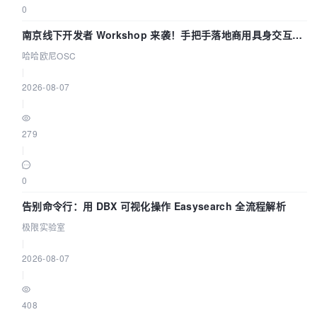
0
南京线下开发者 Workshop 来袭！手把手落地商用具身交互智
能 Agent 应用
哈哈欧尼OSC
|
2026-08-07
|
279
|
0
告别命令行：用 DBX 可视化操作 Easysearch 全流程解析
极限实验室
|
2026-08-07
|
408