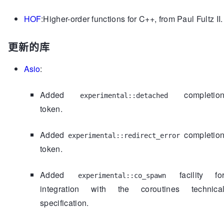
HOF
:Higher-order functions for C++, from Paul Fultz II.
更新的库
Asio
:
Added
completio
experimental::detached
token.
Added
completio
experimental::redirect_error
token.
Added
facility fo
experimental::co_spawn
integration with the coroutines technica
specification.