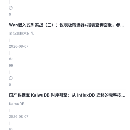
|
0
Wyn嵌入式BI实战（三）：仪表板筛选器+报表查询面板，参数
联动全闭环
葡萄城技术团队
|
2026-08-07
|
99
|
0
国产数据库 KaiwuDB 时序引擎：从 InfluxDB 迁移的完整技术
路径
KaiwuDB
|
2026-08-07
|