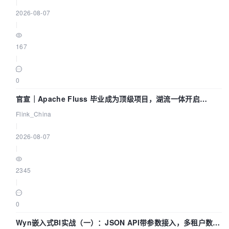
|
2026-08-07
|
167
|
0
官宣｜Apache Fluss 毕业成为顶级项目，湖流一体开启
Agentic Lake 全面实时化时代
Flink_China
|
2026-08-07
|
2345
|
0
Wyn嵌入式BI实战（一）：JSON API带参数接入，多租户数据