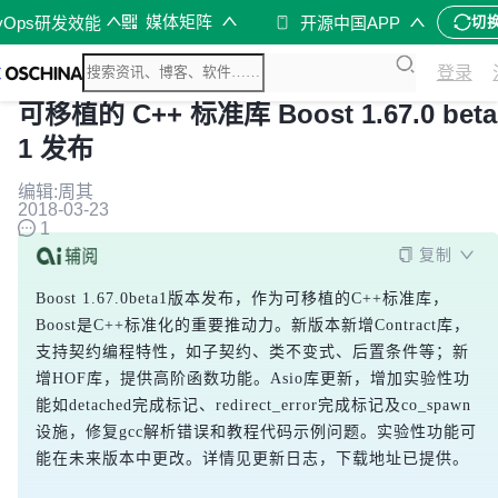
媒体矩阵
vOps研发效能
开源中国APP
切
登录
可移植的 C++ 标准库 Boost 1.67.0 beta
1 发布
编辑:周其
2018-03-23
1
复制
Boost 1.67.0beta1版本发布，作为可移植的C++标准库，
Boost是C++标准化的重要推动力。新版本新增Contract库，
支持契约编程特性，如子契约、类不变式、后置条件等；新
增HOF库，提供高阶函数功能。Asio库更新，增加实验性功
能如detached完成标记、redirect_error完成标记及co_spawn
设施，修复gcc解析错误和教程代码示例问题。实验性功能可
能在未来版本中更改。详情见更新日志，下载地址已提供。