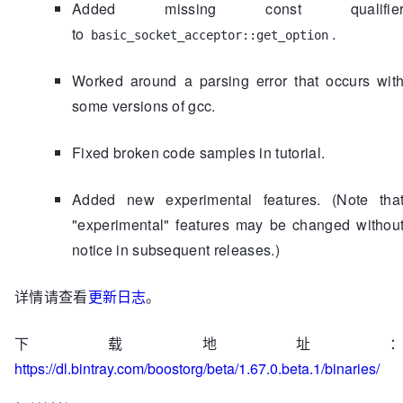
Added missing const qualifie
to
.
basic_socket_acceptor::get_option
Worked around a parsing error that occurs wit
some versions of gcc.
Fixed broken code samples in tutorial.
Added new experimental features. (Note tha
"experimental" features may be changed withou
notice in subsequent releases.)
详情请查看
更新日志
。
下载地址
https://dl.bintray.com/boostorg/beta/1.67.0.beta.1/binaries/