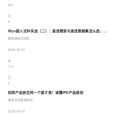
355
|
0
Wyn嵌入式BI实战（二）：直连模型与直连数据集怎么选，参
数为什么不生效？| 葡萄城技术团队
葡萄城技术团队
|
2026-08-07
|
114
|
0
别把产品放在同一个篮子里！读懂IPD产品规划
禅道项目管理软件
|
2026-08-07