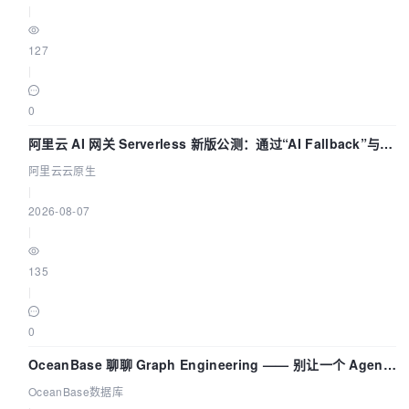
|
127
|
0
阿里云 AI 网关 Serverless 新版公测：通过“AI Fallback”与拓
扑可视化构建 AI 流量治理底座
阿里云云原生
|
2026-08-07
|
135
|
0
OceanBase 聊聊 Graph Engineering —— 别让一个 Agent
既当运动员又
OceanBase数据库