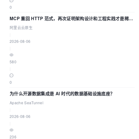
0
MCP 重回 HTTP 范式，再次证明架构设计和工程实践才是稀缺
资源
阿里云云原生
|
2026-08-06
|
580
|
0
为什么开源数据集成是 AI 时代的数据基础设施底座？
Apache SeaTunnel
|
2026-08-06
|
236