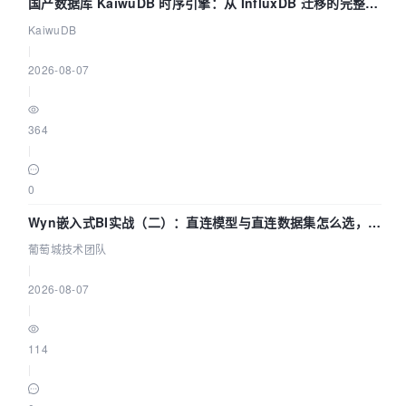
国产数据库 KaiwuDB 时序引擎：从 InfluxDB 迁移的完整技
术路径
KaiwuDB
|
2026-08-07
|
364
|
0
Wyn嵌入式BI实战（二）：直连模型与直连数据集怎么选，参
数为什么不生效？| 葡萄城技术团队
葡萄城技术团队
|
2026-08-07
|
114
|