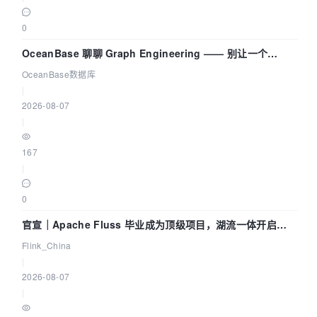
0
OceanBase 聊聊 Graph Engineering —— 别让一个
Agent 既当运动员又
OceanBase数据库
|
2026-08-07
|
167
|
0
官宣｜Apache Fluss 毕业成为顶级项目，湖流一体开启
Agentic Lake 全面实时化时代
Flink_China
|
2026-08-07
|