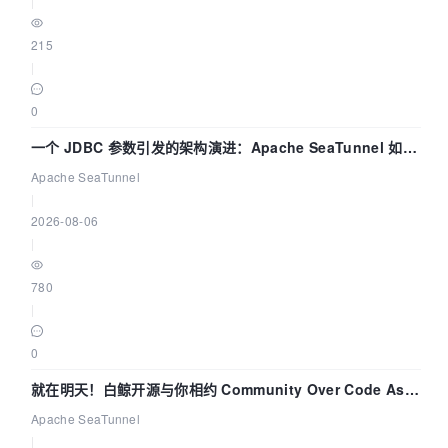
|
215
|
0
一个 JDBC 参数引发的架构演进：Apache SeaTunnel 如何
解决数据同步中的“定时 Flush”难题
Apache SeaTunnel
|
2026-08-06
|
780
|
0
就在明天！白鲸开源与你相约 Community Over Code Asia
2026 主题演讲！
Apache SeaTunnel
|