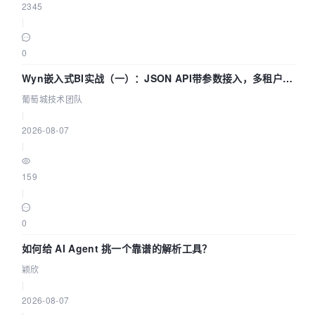
2345
|
0
Wyn嵌入式BI实战（一）：JSON API带参数接入，多租户数
据源配置指南 | 葡萄城技术团队
葡萄城技术团队
|
2026-08-07
|
159
|
0
如何给 AI Agent 挑一个靠谱的解析工具？
颖欣
|
2026-08-07