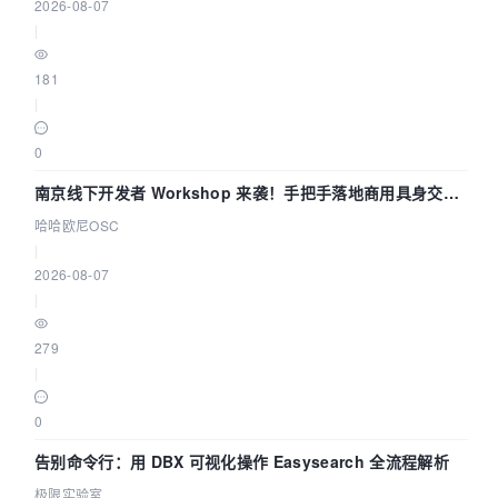
2026-08-07
|
181
|
0
南京线下开发者 Workshop 来袭！手把手落地商用具身交互
智能 Agent 应用
哈哈欧尼OSC
|
2026-08-07
|
279
|
0
告别命令行：用 DBX 可视化操作 Easysearch 全流程解析
极限实验室