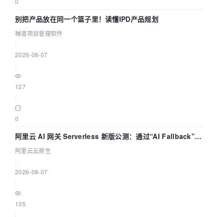
0
别把产品放在同一个篮子里！读懂IPD产品规划
禅道项目管理软件
|
2026-08-07
|
127
|
0
阿里云 AI 网关 Serverless 新版公测：通过“AI Fallback”与
拓扑可视化构建 AI 流量治理底座
阿里云云原生
|
2026-08-07
|
135
|