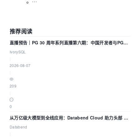
推荐阅读
直播预告｜PG 30 周年系列直播第六期：中国开发者与PG内
核——我们改得动吗？我们贡献了什么？
IvorySQL
|
2026-08-07
|
209
|
0
从万亿级大模型到全线应用：Databend Cloud 助力头部 AI
企业构建全链路 Trace 数据管道
Databend
|