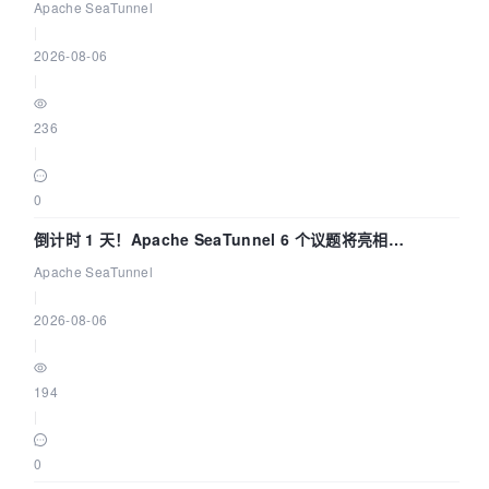
Apache SeaTunnel
|
2026-08-06
|
236
|
0
倒计时 1 天！Apache SeaTunnel 6 个议题将亮相
Community Over Code Asia 2026
Apache SeaTunnel
|
2026-08-06
|
194
|
0