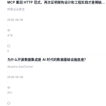
MCP 重回 HTTP 范式，再次证明架构设计和工程实践才是稀缺资
源
阿里云云原生
|
2026-08-06
|
478
|
0
为什么开源数据集成是 AI 时代的数据基础设施底座？
Apache SeaTunnel
|
2026-08-06
|
201
|