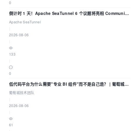
0
倒计时 1 天！Apache SeaTunnel 6 个议题将亮相 Community
Over Code Asia 2026
Apache SeaTunnel
|
2026-08-06
|
133
|
0
低代码平台为什么需要"专业 BI 组件"而不是自己造？ | 葡萄城技
术团队
葡萄城技术团队
|
2026-08-06
|
61