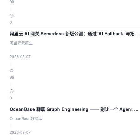
90
|
0
阿里云 AI 网关 Serverless 新版公测：通过“AI Fallback”与拓扑
可视化构建 AI 流量治理底座
阿里云云原生
|
2026-08-07
|
96
|
0
OceanBase 聊聊 Graph Engineering —— 别让一个 Agent 既
当运动员又
OceanBase数据库
|
2026-08-07
|