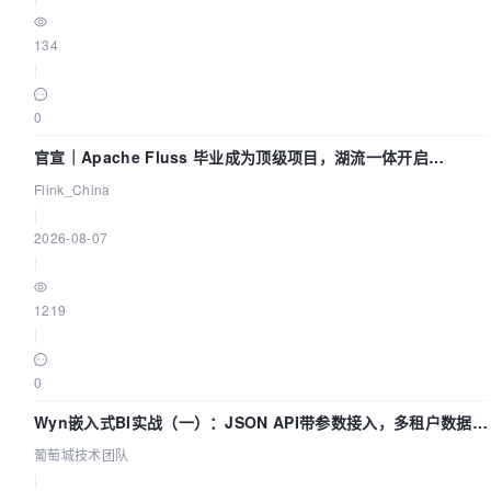
134
|
0
官宣｜Apache Fluss 毕业成为顶级项目，湖流一体开启
Agentic Lake 全面实时化时代
Flink_China
|
2026-08-07
|
1219
|
0
Wyn嵌入式BI实战（一）：JSON API带参数接入，多租户数据源
配置指南 | 葡萄城技术团队
葡萄城技术团队
|