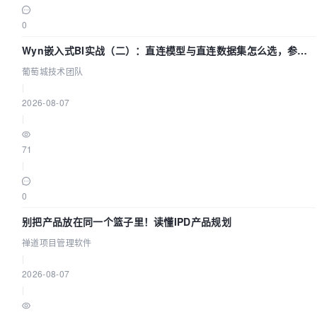
0
Wyn嵌入式BI实战（二）：直连模型与直连数据集怎么选，参数
为什么不生效？| 葡萄城技术团队
葡萄城技术团队
|
2026-08-07
|
71
|
0
别把产品放在同一个篮子里！读懂IPD产品规划
禅道项目管理软件
|
2026-08-07
|