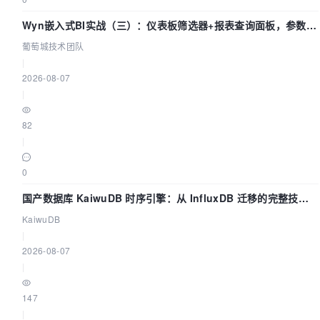
Wyn嵌入式BI实战（三）：仪表板筛选器+报表查询面板，参数联
动全闭环
葡萄城技术团队
|
2026-08-07
|
82
|
0
国产数据库 KaiwuDB 时序引擎：从 InfluxDB 迁移的完整技术
路径
KaiwuDB
|
2026-08-07
|
147
|