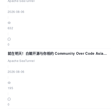
数据同步中的“定时 Flush”难题
Apache SeaTunnel
|
2026-08-06
|
632
|
0
就在明天！白鲸开源与你相约 Community Over Code Asia
2026 主题演讲！
Apache SeaTunnel
|
2026-08-06
|
195
|
0