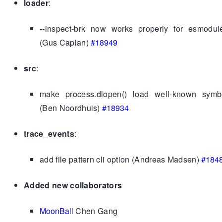
loader
:
--inspect-brk now works properly for esmodul
(Gus Caplan)
#18949
src
:
make process.dlopen() load well-known symb
(Ben Noordhuis)
#18934
trace_events
:
add file pattern cli option (Andreas Madsen)
#184
Added new collaborators
MoonBall
Chen Gang