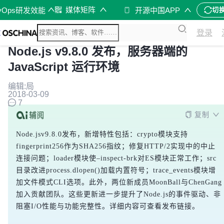
媒体矩阵
vOps研发效能
开源中国APP
切
登录
Node.js v9.8.0 发布，服务器端的
JavaScript 运行环境
编辑:局
2018-03-09
7
复制
Node.jsv9.8.0发布，新增特性包括：crypto模块支持
fingerprint256作为SHA256指纹；修复HTTP/2实现中的中止
连接问题；loader模块使–inspect-brk对ES模块正常工作；src
目录改进process.dlopen()加载内置符号；trace_events模块增
加文件模式CLI选项。此外，两位新成员MoonBall与ChenGang
加入贡献团队。这些更新进一步提升了Node.js的事件驱动、非
阻塞I/O性能与功能完整性。详细内容可查看发布链接。