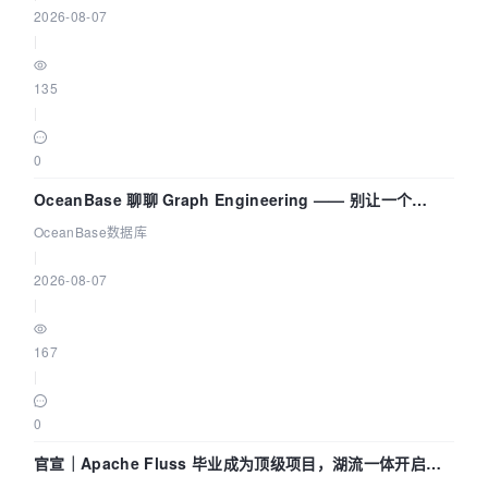
2026-08-07
|
135
|
0
OceanBase 聊聊 Graph Engineering —— 别让一个
Agent 既当运动员又
OceanBase数据库
|
2026-08-07
|
167
|
0
官宣｜Apache Fluss 毕业成为顶级项目，湖流一体开启