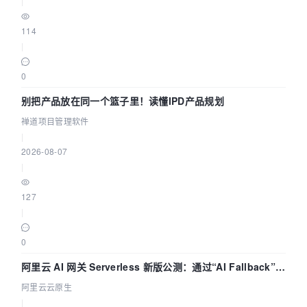
|
114
|
0
别把产品放在同一个篮子里！读懂IPD产品规划
禅道项目管理软件
|
2026-08-07
|
127
|
0
阿里云 AI 网关 Serverless 新版公测：通过“AI Fallback”与
拓扑可视化构建 AI 流量治理底座
阿里云云原生
|