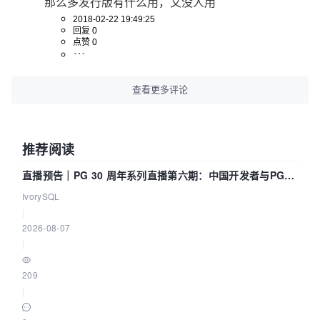
那么多发行版有什么用，又没人用
2018-02-22 19:49:25
回复 0
点赞 0
查看更多评论
推荐阅读
直播预告｜PG 30 周年系列直播第六期：中国开发者与PG内
核——我们改得动吗？我们贡献了什么？
IvorySQL
|
2026-08-07
|
209
|