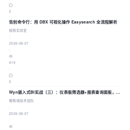
0
告别命令行：用 DBX 可视化操作 Easysearch 全流程解析
极限实验室
|
2026-08-07
|
419
|
0
Wyn嵌入式BI实战（三）：仪表板筛选器+报表查询面板，参
数联动全闭环
葡萄城技术团队
|
2026-08-07
|