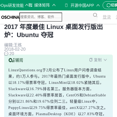
媒体矩阵
vOps研发效能
开源中国APP
切
登录
2017 年度最佳 Linux 桌面发行版出
炉：Ubuntu 夺冠
编辑:王练
2018-02-20
20
复制
LinuxQuestions.org于2月公布了Linux用户问卷调查结
果，约1万人参与。2017年最热门桌面发行版中，Ubuntu
以18.17%得票率夺冠，LinuxMint以18.02%紧随其后，
Slackware以16.79%排名第三。服务器版本方面，
Slackware以22.40%得票率居首，CentOS和DebianStable
分别以21.86%和19.67%位列二三。轻量级Linux中，
PuppyLinux以29.75%得票率最佳，antiX以27.27%次之。
桌面环境方面，PlasmaDesktop（KDE）以27.83%夺冠，