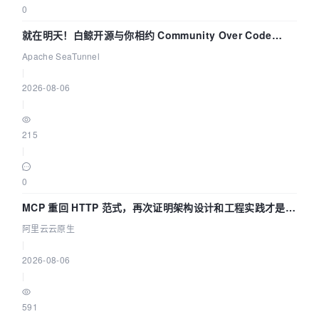
0
就在明天！白鲸开源与你相约 Community Over Code
Asia 2026 主题演讲！
Apache SeaTunnel
|
2026-08-06
|
215
|
0
MCP 重回 HTTP 范式，再次证明架构设计和工程实践才是稀
缺资源
阿里云云原生
|
2026-08-06
|
591