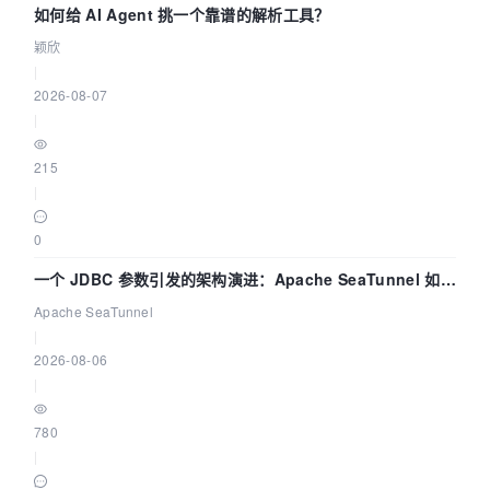
如何给 AI Agent 挑一个靠谱的解析工具？
颖欣
|
2026-08-07
|
215
|
0
一个 JDBC 参数引发的架构演进：Apache SeaTunnel 如何
解决数据同步中的“定时 Flush”难题
Apache SeaTunnel
|
2026-08-06
|
780
|