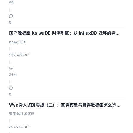
99
|
0
国产数据库 KaiwuDB 时序引擎：从 InfluxDB 迁移的完整
技术路径
KaiwuDB
|
2026-08-07
|
364
|
0
Wyn嵌入式BI实战（二）：直连模型与直连数据集怎么选，
参数为什么不生效？| 葡萄城技术团队
葡萄城技术团队
|
2026-08-07