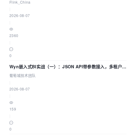
Agentic Lake 全面实时化时代
Flink_China
|
2026-08-07
|
2360
|
0
Wyn嵌入式BI实战（一）：JSON API带参数接入，多租户数
据源配置指南 | 葡萄城技术团队
葡萄城技术团队
|
2026-08-07
|
159
|
0