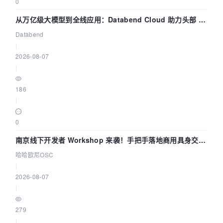
0
从万亿级大模型到全线应用：Databend Cloud 助力头部 AI
企业构建全链路 Trace 数据管道
Databend
|
2026-08-07
|
186
|
0
南京线下开发者 Workshop 来袭！手把手落地商用具身交互
智能 Agent 应用
哈哈欧尼OSC
|
2026-08-07
|
279
|