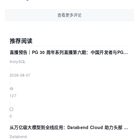
查看更多评论
推荐阅读
直播预告｜PG 30 周年系列直播第六期：中国开发者与PG内
核——我们改得动吗？我们贡献了什么？
IvorySQL
|
2026-08-07
|
127
|
0
从万亿级大模型到全线应用：Databend Cloud 助力头部 AI
企业构建全链路 Trace 数据管道
Databend