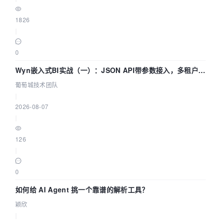
1826
|
0
Wyn嵌入式BI实战（一）：JSON API带参数接入，多租户数
据源配置指南 | 葡萄城技术团队
葡萄城技术团队
|
2026-08-07
|
126
|
0
如何给 AI Agent 挑一个靠谱的解析工具？
颖欣
|