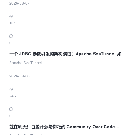
2026-08-07
|
184
|
0
一个 JDBC 参数引发的架构演进：Apache SeaTunnel 如何
解决数据同步中的“定时 Flush”难题
Apache SeaTunnel
|
2026-08-06
|
745
|
0
就在明天！白鲸开源与你相约 Community Over Code
Asia 2026 主题演讲！