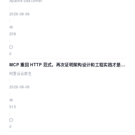
Apache SeaTunnel
|
2026-08-06
|
208
|
0
MCP 重回 HTTP 范式，再次证明架构设计和工程实践才是稀
缺资源
阿里云云原生
|
2026-08-06
|
515
|
0