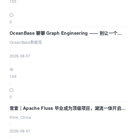
135
|
0
OceanBase 聊聊 Graph Engineering —— 别让一个
Agent 既当运动员又
OceanBase数据库
|
2026-08-07
|
149
|
0
官宣｜Apache Fluss 毕业成为顶级项目，湖流一体开启
Agentic Lake 全面实时化时代
Flink_China
|
2026-08-07
|