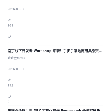
|
2026-08-07
|
163
|
0
南京线下开发者 Workshop 来袭！手把手落地商用具身交互
智能 Agent 应用
哈哈欧尼OSC
|
2026-08-07
|
192
|
0
告别命令行：用 DBX 可视化操作 Easysearch 全流程解析