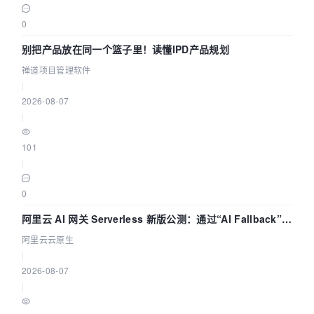
0
别把产品放在同一个篮子里！读懂IPD产品规划
禅道项目管理软件
|
2026-08-07
|
101
|
0
阿里云 AI 网关 Serverless 新版公测：通过“AI Fallback”与
拓扑可视化构建 AI 流量治理底座
阿里云云原生
|
2026-08-07
|