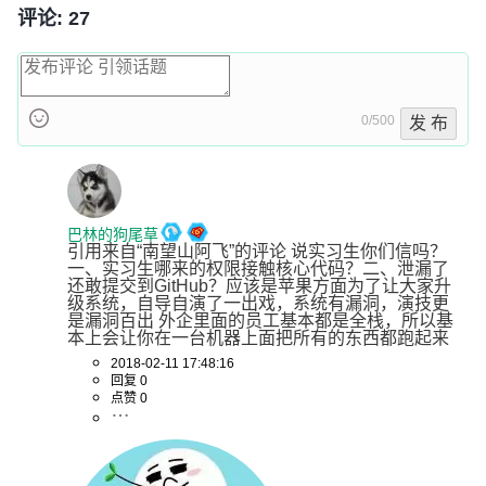
评论: 27
0/500
发 布
巴林的狗尾草
引用来自“南望山阿飞”的评论 说实习生你们信吗？
一、实习生哪来的权限接触核心代码？二、泄漏了
还敢提交到GitHub？应该是苹果方面为了让大家升
级系统，自导自演了一出戏，系统有漏洞，演技更
是漏洞百出 外企里面的员工基本都是全栈，所以基
本上会让你在一台机器上面把所有的东西都跑起来
2018-02-11 17:48:16
回复 0
点赞 0