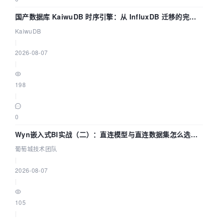
国产数据库 KaiwuDB 时序引擎：从 InfluxDB 迁移的完整
技术路径
KaiwuDB
|
2026-08-07
|
198
|
0
Wyn嵌入式BI实战（二）：直连模型与直连数据集怎么选，
参数为什么不生效？| 葡萄城技术团队
葡萄城技术团队
|
2026-08-07
|
105
|