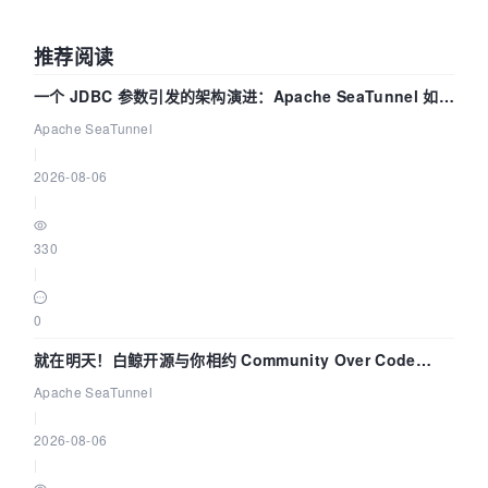
推荐阅读
一个 JDBC 参数引发的架构演进：Apache SeaTunnel 如何
解决数据同步中的“定时 Flush”难题
Apache SeaTunnel
|
2026-08-06
|
330
|
0
就在明天！白鲸开源与你相约 Community Over Code
Asia 2026 主题演讲！
Apache SeaTunnel
|
2026-08-06
|