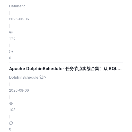
管道
Databend
|
2026-08-06
|
175
|
0
Apache DolphinScheduler 任务节点实战合集：从 SQL、
DataX 到 Spark、Flink 一次配置全打通
DolphinScheduler社区
|
2026-08-06
|
108
|
0