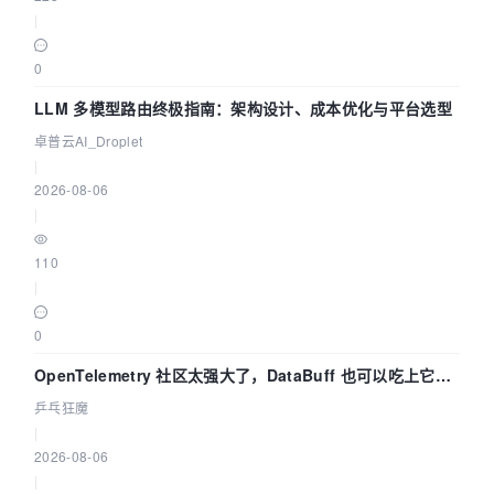
|
0
LLM 多模型路由终极指南：架构设计、成本优化与平台选型
卓普云AI_Droplet
|
2026-08-06
|
110
|
0
OpenTelemetry 社区太强大了，DataBuff 也可以吃上它的
eBPF 链路了
乒乓狂魔
|
2026-08-06
|