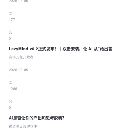
2026-08-05
|
177
|
0
LazyMind v0.2正式发布！｜双击安装，让 AI 从“给出答案”
走到“完成交付”
商汤万象开发者
|
2026-08-05
|
1266
|
0
AI是否让你的产出和思考脱钩？
禅道项目管理软件