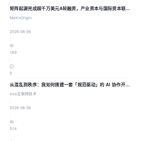
矩阵起源完成超千万美元A轮融资，产业资本与国际资本联手
押注企业级AI基础设施赛道
MatrixOrigin
|
2026-08-06
|
189
|
0
从混乱到秩序：我如何搭建一套「规范驱动」的 AI 协作开发
体系
vivo互联网技术
|
2026-08-06
|
514
|