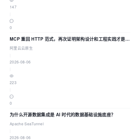
147
|
0
MCP 重回 HTTP 范式，再次证明架构设计和工程实践才是稀
缺资源
阿里云云原生
|
2026-08-06
|
223
|
0
为什么开源数据集成是 AI 时代的数据基础设施底座？
Apache SeaTunnel
|
2026-08-06